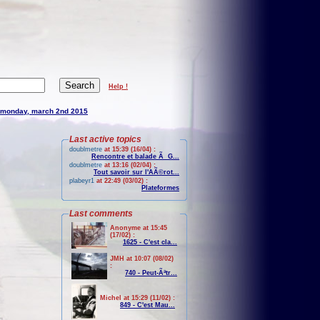
Help !
monday, march 2nd 2015
Last active topics
doublmetre
at 15:39 (16/04) :
Rencontre et balade Ã G...
doublmetre
at 13:16 (02/04) :
Tout savoir sur l'AÃ©rot...
plabeyr1
at 22:49 (03/02) :
Plateformes
Last comments
Anonyme at 15:45
(17/02) :
1625 - C'est cla...
JMH at 10:07 (08/02)
:
740 - Peut-Ãªtr...
Michel at 15:29 (11/02) :
849 - C'est Mau...