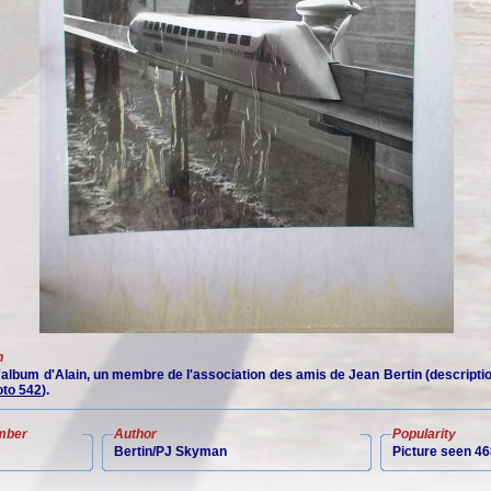
n
 l'album d'Alain, un membre de l'association des amis de Jean Bertin (descript
to 542
).
mber
Author
Popularity
Bertin/PJ Skyman
Picture seen 46