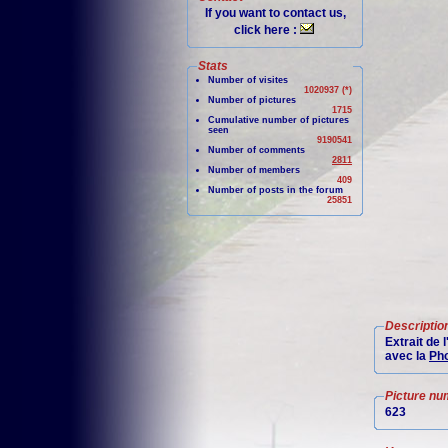
If you want to contact us,
click here :
Stats
Number of visites
1020937 (*)
Number of pictures
1715
Cumulative number of pictures
seen
9190541
Number of comments
2811
Number of members
409
Number of posts in the forum
25851
Descriptio
Extrait de
avec la
Pho
Picture nu
623