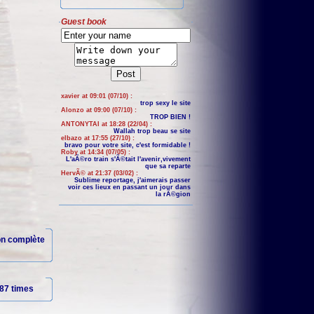
Guest book
xavier at 09:01 (07/10) :
trop sexy le site
Alonzo at 09:00 (07/10) :
TROP BIEN !
ANTONYTAI at 18:28 (22/04) :
Wallah trop beau se site
elbazo at 17:55 (27/10) :
bravo pour votre site, c'est formidable !
Roby at 14:34 (07/05) :
L'aÃ©ro train s'Ã©tait l'avenir,vivement
que sa reparte
HervÃ© at 21:37 (03/02) :
Sublime reportage, j'aimerais passer
voir ces lieux en passant un jour dans
la rÃ©gion
ion complète
87 times