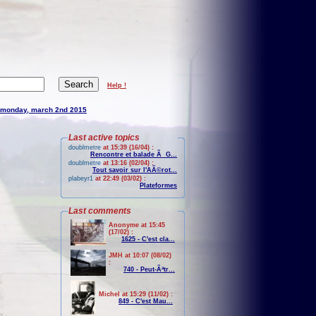
Help !
monday, march 2nd 2015
Last active topics
doublmetre
at 15:39 (16/04) :
Rencontre et balade Ã G...
doublmetre
at 13:16 (02/04) :
Tout savoir sur l'AÃ©rot...
plabeyr1
at 22:49 (03/02) :
Plateformes
Last comments
Anonyme at 15:45
(17/02) :
1625 - C'est cla...
JMH at 10:07 (08/02)
:
740 - Peut-Ãªtr...
Michel at 15:29 (11/02) :
849 - C'est Mau...