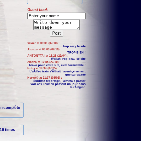
Guest book
xavier at 09:01 (07/10) :
trop sexy le site
Alonzo at 09:00 (07/10) :
TROP BIEN !
ANTONYTAI at 18:28 (22/04) :
Wallah trop beau se site
elbazo at 17:55 (27/10) :
bravo pour votre site, c'est formidable !
Roby at 14:34 (07/05) :
L'aÃ©ro train s'Ã©tait l'avenir,vivement
que sa reparte
HervÃ© at 21:37 (03/02) :
Sublime reportage, j'aimerais passer
voir ces lieux en passant un jour dans
la rÃ©gion
ion complète
16 times