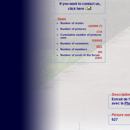
If you want to contact us,
click here :
Stats
Number of visites
1020806 (*)
Number of pictures
1715
Cumulative number of pictures
seen
9182003
Number of comments
2811
Number of members
409
Number of posts in the forum
25851
Descriptio
Extrait de
avec la
Pho
Picture nu
627