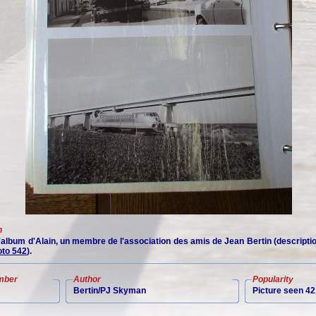
n
 l'album d'Alain, un membre de l'association des amis de Jean Bertin (descript
to 542
).
mber
Author
Popularity
Bertin/PJ Skyman
Picture seen 42