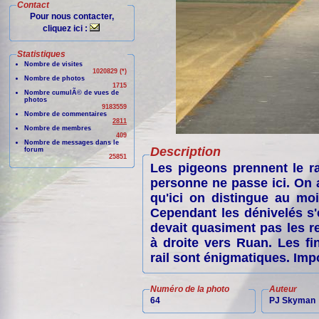
Contact
Pour nous contacter,
cliquez ici :
Statistiques
Nombre de visites
1020829 (*)
Nombre de photos
1715
Nombre cumulÃ© de vues de
photos
9183559
Nombre de commentaires
2811
Nombre de membres
409
Nombre de messages dans le
Description
forum
25851
Les pigeons prennent le r
personne ne passe ici. On a
qu'ici on distingue au mo
Cependant les dénivelés s'
devait quasiment pas les re
à droite vers Ruan. Les f
rail sont énigmatiques. Imp
Numéro de la photo
Auteur
64
PJ Skyman