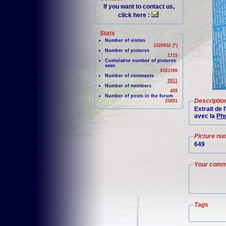
If you want to contact us,
click here :
Stats
Number of visites
1020832 (*)
Number of pictures
1715
Cumulative number of pictures
seen
9183780
Number of comments
2811
Number of members
409
Number of posts in the forum
Descriptio
25851
Extrait de
avec la
Pho
Picture nu
649
Your comm
Tags