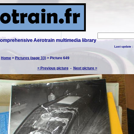
 comprehensive Aerotrain multimedia library
Last update :
:
Home
>
Pictures (page 33)
> Picture 649
< Previous picture
-
Next picture >