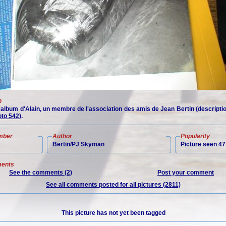
n
 l'album d'Alain, un membre de l'association des amis de Jean Bertin (descript
to 542
).
mber
Author
Popularity
Bertin/PJ Skyman
Picture seen 47
ents
See the comments (2)
Post your comment
See all comments posted for all pictures (2811)
This picture has not yet been tagged