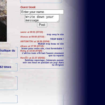
Guest book
xavier at 09:01 (07/10) :
trop sexy le site
Alonzo at 09:00 (07/10) :
TROP BIEN !
ANTONYTAI at 18:28 (22/04) :
Wallah trop beau se site
elbazo at 17:55 (27/10) :
bravo pour votre site, c'est formidable !
étallique du
Roby at 14:34 (07/05) :
L'aÃ©ro train s'Ã©tait l'avenir,vivement
!
que sa reparte
HervÃ© at 21:37 (03/02) :
Sublime reportage, j'aimerais passer
voir ces lieux en passant un jour dans
la rÃ©gion
82 times