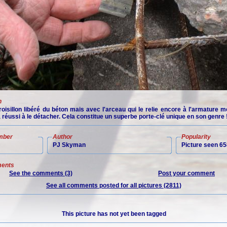
n
oisillon libéré du béton mais avec l'arceau qui le relie encore à l'armature m
 réussi à le détacher. Cela constitue un superbe porte-clé unique en son genre 
mber
Author
Popularity
PJ Skyman
Picture seen 65
ents
See the comments (3)
Post your comment
See all comments posted for all pictures (2811)
This picture has not yet been tagged