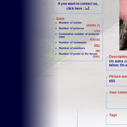
If you want to contact us,
click here :
Stats
Number of visites
1020951 (*)
Number of pictures
1715
Cumulative number of pictures
seen
9192162
Number of comments
2811
Number of members
409
Number of posts in the forum
Descriptio
25851
Un autre cr
béton. On a
Picture nu
655
Your comm
Tags