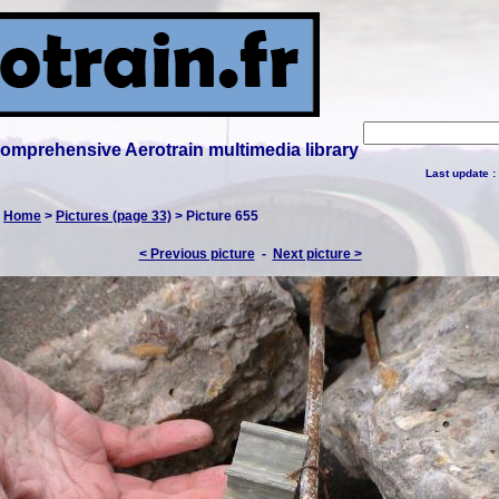
 comprehensive Aerotrain multimedia library
Last update :
:
Home
>
Pictures (page 33)
> Picture 655
< Previous picture
-
Next picture >