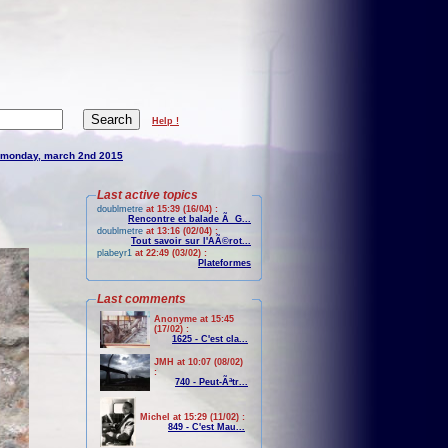
Help !
monday, march 2nd 2015
Last active topics
doublmetre
at 15:39 (16/04) :
Rencontre et balade Ã G...
doublmetre
at 13:16 (02/04) :
Tout savoir sur l'AÃ©rot...
plabeyr1
at 22:49 (03/02) :
Plateformes
Last comments
Anonyme at 15:45
(17/02) :
1625 - C'est cla...
JMH at 10:07 (08/02)
:
740 - Peut-Ãªtr...
Michel at 15:29 (11/02) :
849 - C'est Mau...