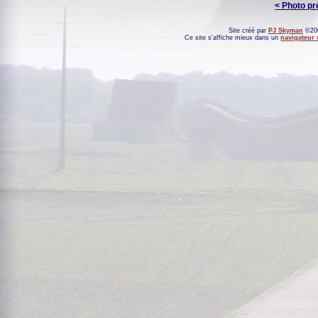
< Photo p
Site créé par
PJ Skyman
©200
Ce site s'affiche mieux dans un
navigateur