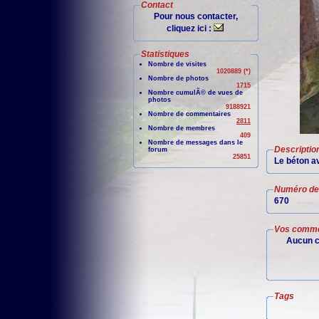
Contact
Pour nous contacter,
cliquez ici :
Statistiques
Nombre de visites
1020889 (*)
Nombre de photos
1715
Nombre cumulÃ© de vues de
photos
9188921
Nombre de commentaires
2811
Nombre de membres
409
Nombre de messages dans le
Descriptio
forum
25851
Le béton av
Numéro de 
670
Vos comme
Aucun c
Tags