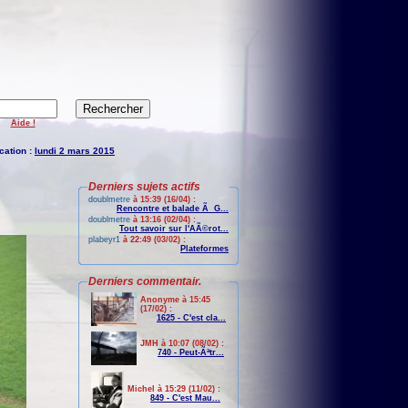
Aide !
cation :
lundi 2 mars 2015
Derniers sujets actifs
doublmetre
à 15:39 (16/04) :
Rencontre et balade Ã G...
doublmetre
à 13:16 (02/04) :
Tout savoir sur l'AÃ©rot...
plabeyr1
à 22:49 (03/02) :
Plateformes
Derniers commentair.
Anonyme à 15:45
(17/02) :
1625 - C'est cla...
JMH à 10:07 (08/02) :
740 - Peut-Ãªtr...
Michel à 15:29 (11/02) :
849 - C'est Mau...