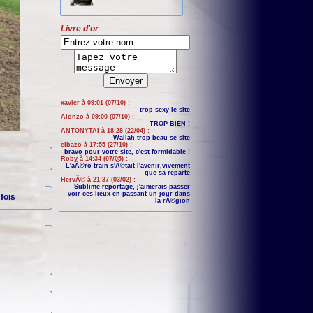
Livre d'or
xavier à 09:01 (07/10) :
trop sexy le site
Alonzo à 09:00 (07/10) :
TROP BIEN !
ANTONYTAI à 18:28 (22/04) :
Wallah trop beau se site
elbazo à 17:55 (27/10) :
bravo pour votre site, c'est formidable !
Roby à 14:34 (07/05) :
L'aÃ©ro train s'Ã©tait l'avenir,vivement
que sa reparte
HervÃ© à 21:37 (03/02) :
Sublime reportage, j'aimerais passer
voir ces lieux en passant un jour dans
fois
la rÃ©gion