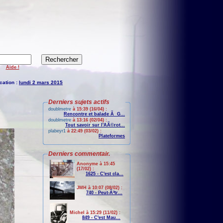
Aide !
cation :
lundi 2 mars 2015
Derniers sujets actifs
doublmetre
à 15:39 (16/04) :
Rencontre et balade Ã G...
doublmetre
à 13:16 (02/04) :
Tout savoir sur l'AÃ©rot...
plabeyr1
à 22:49 (03/02) :
Plateformes
Derniers commentair.
Anonyme à 15:45
(17/02) :
1625 - C'est cla...
JMH à 10:07 (08/02) :
740 - Peut-Ãªtr...
Michel à 15:29 (11/02) :
849 - C'est Mau...