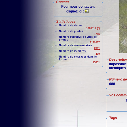
Contact
Pour nous contacter,
cliquez ici :
Statistiques
Nombre de visites
1020912 (*)
Nombre de photos
1715
Nombre cumulÃ© de vues de
photos
9189237
Nombre de commentaires
2811
Nombre de membres
409
Nombre de messages dans le
Descriptio
forum
25851
Impossibl
identiques 
Numéro de 
688
Vos comme
Tags