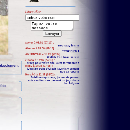
Livre d'or
xavier à 09:01 (07/10) :
trop sexy le site
Alonzo à 09:00 (07/10) :
TROP BIEN !
ANTONYTAI à 18:28 (22/04) :
Wallah trop beau se site
elbazo à 17:55 (27/10) :
bravo pour votre site, c'est formidable !
 absolument
Roby à 14:34 (07/05) :
L'aÃ©ro train s'Ã©tait l'avenir,vivement
que sa reparte
HervÃ© à 21:37 (03/02) :
Sublime reportage, j'aimerais passer
voir ces lieux en passant un jour dans
la rÃ©gion
fois