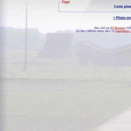
Tags
Cette pho
< Photo p
Site créé par
PJ Skyman
©200
Ce site s'affiche mieux dans un
navigateur