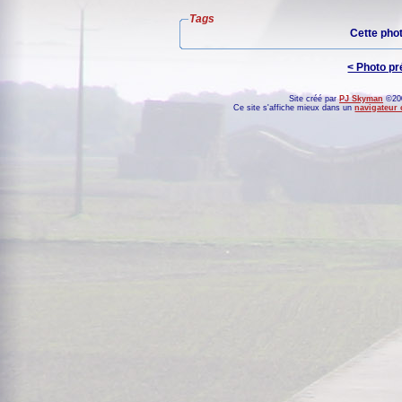
Tags
Cette pho
< Photo p
Site créé par
PJ Skyman
©200
Ce site s'affiche mieux dans un
navigateur