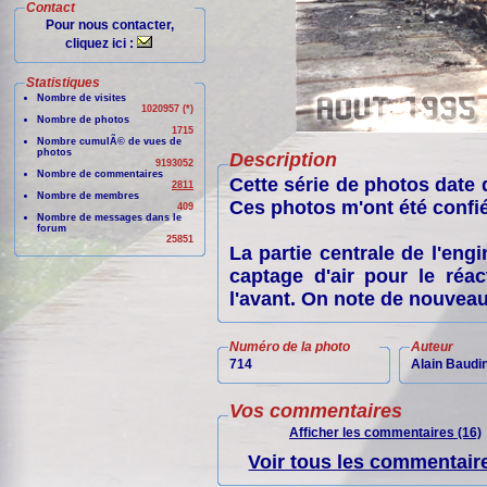
Contact
Pour nous contacter,
cliquez ici :
Statistiques
Nombre de visites
1020957 (*)
Nombre de photos
1715
Nombre cumulÃ© de vues de
photos
Description
9193052
Nombre de commentaires
Cette série de photos date d
2811
Nombre de membres
Ces photos m'ont été confié
409
Nombre de messages dans le
forum
25851
La partie centrale de l'eng
captage d'air pour le réac
l'avant. On note de nouveaux
Numéro de la photo
Auteur
714
Alain Baudi
Vos commentaires
Afficher les commentaires (16)
Voir tous les commentaire