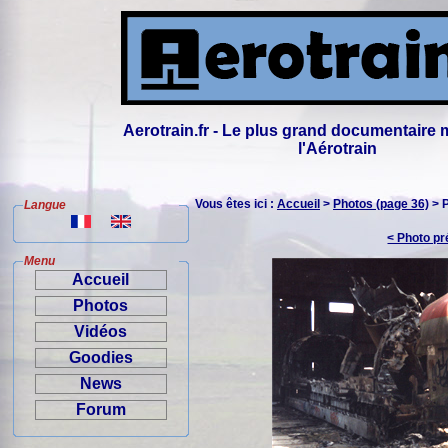
Aerotrain.fr - Le plus grand documentaire 
l'Aérotrain
Vous êtes ici :
Accueil
>
Photos (page 36)
> 
Langue
< Photo p
Menu
Accueil
Photos
Vidéos
Goodies
News
Forum