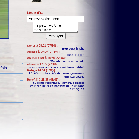
Livre d'or
xavier à 09:01 (07/10) :
trop sexy le site
Alonzo à 09:00 (07/10) :
TROP BIEN !
ANTONYTAI à 18:28 (22/04) :
Wallah trop beau se site
elbazo à 17:55 (27/10) :
fois
bravo pour votre site, c'est formidable !
Roby à 14:34 (07/05) :
L'aÃ©ro train s'Ã©tait l'avenir,vivement
que sa reparte
HervÃ© à 21:37 (03/02) :
Sublime reportage, j'aimerais passer
voir ces lieux en passant un jour dans
la rÃ©gion