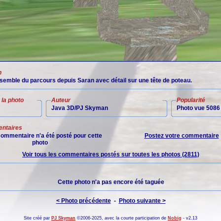
n
nsemble du parcours depuis Saran avec détail sur une tête de poteau.
la photo
Auteur
Popularité
Java 3D/PJ Skyman
Photo vue 5086 
ntaires
ommentaire n'a été posté pour cette
Postez votre commentaire
photo
Voir tous les commentaires postés sur toutes les photos (2811)
Cette photo n'a pas encore été taguée
< Photo précédente
-
Photo suivante >
Site créé par
PJ Skyman
©2006-2025, avec la courte participation de
Nobig
- v2.13