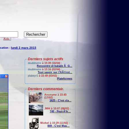
Aide !
cation :
lundi 2 mars 2015
Derniers sujets actifs
doublmetre
à 15:39 (16/04) :
Rencontre et balade Ã G...
doublmetre
à 13:16 (02/04) :
Tout savoir sur l'AÃ©rot...
plabeyr1
à 22:49 (03/02) :
Plateformes
Derniers commentair.
Anonyme à 15:45
(17/02) :
1625 - C'est cla...
JMH à 10:07 (08/02) :
740 - Peut-Ãªtr...
Michel à 15:29 (11/02) :
849 - C'est Mau...