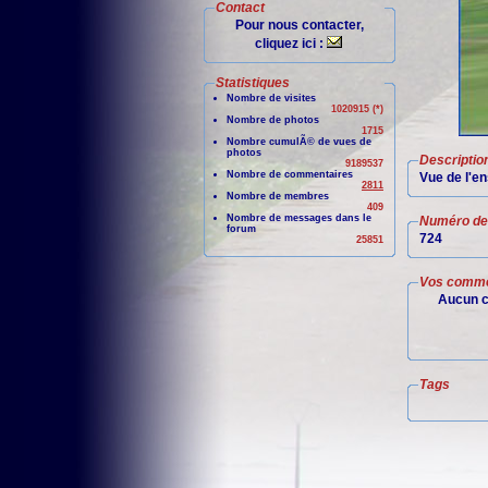
Contact
Pour nous contacter,
cliquez ici :
Statistiques
Nombre de visites
1020915 (*)
Nombre de photos
1715
Nombre cumulÃ© de vues de
photos
Descriptio
9189537
Nombre de commentaires
Vue de l'e
2811
Nombre de membres
409
Nombre de messages dans le
Numéro de 
forum
724
25851
Vos comme
Aucun c
Tags