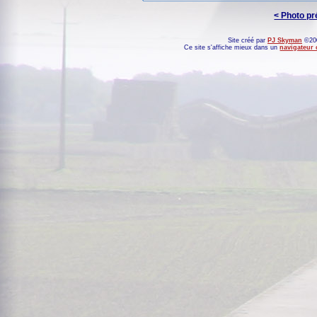
< Photo p
Site créé par
PJ Skyman
©200
Ce site s'affiche mieux dans un
navigateur