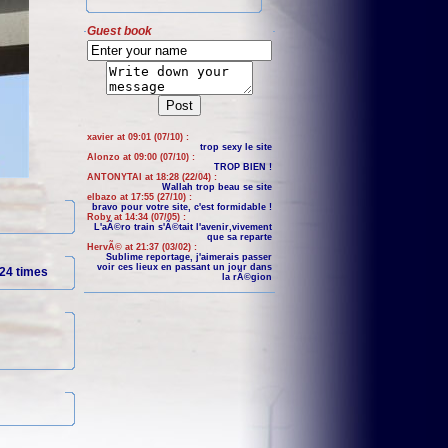
Guest book
xavier at 09:01 (07/10) :
trop sexy le site
Alonzo at 09:00 (07/10) :
TROP BIEN !
ANTONYTAI at 18:28 (22/04) :
Wallah trop beau se site
elbazo at 17:55 (27/10) :
bravo pour votre site, c'est formidable !
Roby at 14:34 (07/05) :
L'aÃ©ro train s'Ã©tait l'avenir,vivement
que sa reparte
HervÃ© at 21:37 (03/02) :
Sublime reportage, j'aimerais passer
voir ces lieux en passant un jour dans
24 times
la rÃ©gion