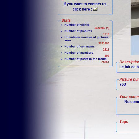
If you want to contact us,
click here :
Stats
Number of visites
1020786 (*)
Number of pictures
1715
Cumulative number of pictures
seen
9181604
Number of comments
2811
Number of members
409
Number of posts in the forum
Descriptio
25851
Le fait de 
Picture nu
763
Your comm
No comm
Tags