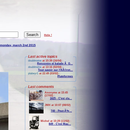
Help !
monday, march 2nd 2015
Last active topics
doublmetre
at 15:39 (16/04) :
Rencontre et balade Ã G...
doublmetre
at 13:16 (02/04) :
Tout savoir sur l'AÃ©rot...
plabeyr1
at 22:49 (03/02) :
Plateformes
Last comments
Anonyme at 15:45
(17/02) :
1625 - C'est cla...
JMH at 10:07 (08/02)
:
740 - Peut-Ãªtr...
Michel at 15:29 (11/02) :
849 - C'est Mau...