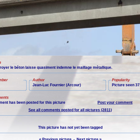
n
broyer le béton laisse quasiment indemne le maillage métallique.
mber
Author
Popularity
Jean-Luc Fournier (Arcour)
Picture seen 37
ents
ent has been posted for this picture
Post your comment
See all comments posted for all pictures (2811)
This picture has not yet been tagged
< Previous picture
-
Next picture >