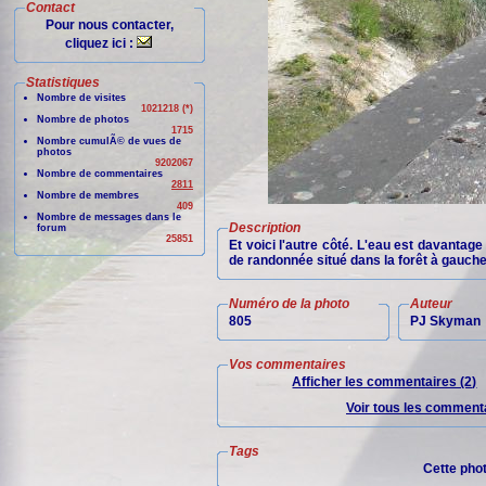
Contact
Pour nous contacter,
cliquez ici :
Statistiques
Nombre de visites
1021218 (*)
Nombre de photos
1715
Nombre cumulÃ© de vues de
photos
9202067
Nombre de commentaires
2811
Nombre de membres
409
Nombre de messages dans le
Description
forum
25851
Et voici l'autre côté. L'eau est davantag
de randonnée situé dans la forêt à gauche
Numéro de la photo
Auteur
805
PJ Skyman
Vos commentaires
Afficher les commentaires (2)
Voir tous les commenta
Tags
Cette pho