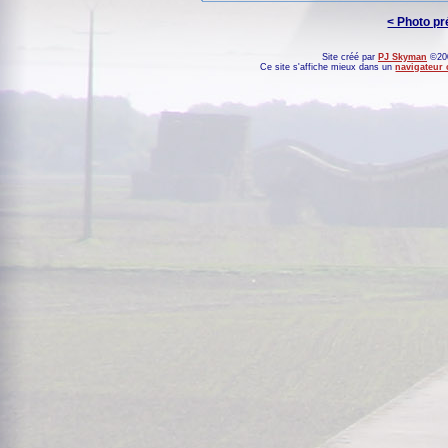
< Photo p
Site créé par
PJ Skyman
©200
Ce site s'affiche mieux dans un
navigateur