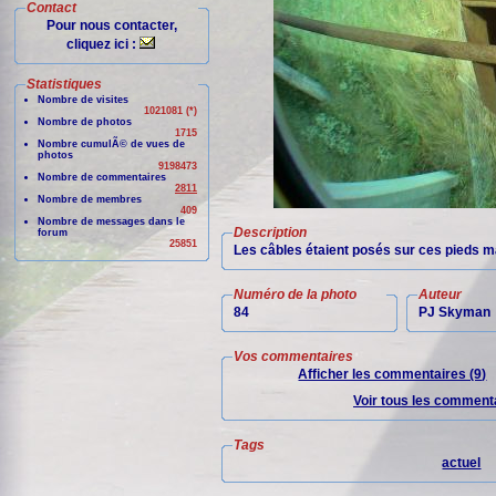
Contact
Pour nous contacter,
cliquez ici :
Statistiques
Nombre de visites
1021081 (*)
Nombre de photos
1715
Nombre cumulÃ© de vues de
photos
9198473
Nombre de commentaires
2811
Nombre de membres
409
Nombre de messages dans le
Description
forum
25851
Les câbles étaient posés sur ces pieds ma
Numéro de la photo
Auteur
84
PJ Skyman
Vos commentaires
Afficher les commentaires (9)
Voir tous les commenta
Tags
actuel