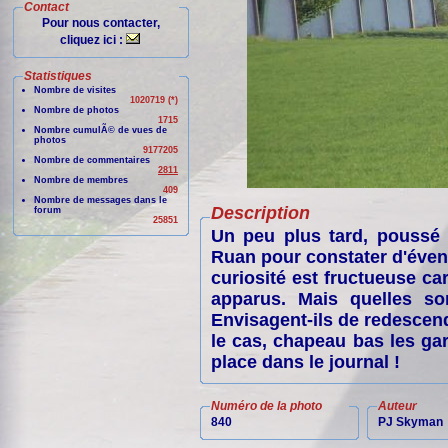
Contact
Pour nous contacter,
cliquez ici :
Statistiques
Nombre de visites
1020719 (*)
Nombre de photos
1715
Nombre cumulÃ© de vues de
photos
9177205
Nombre de commentaires
2811
Nombre de membres
409
Nombre de messages dans le
Description
forum
25851
Un peu plus tard, poussé p
Ruan pour constater d'éven
curiosité est fructueuse 
apparus. Mais quelles so
Envisagent-ils de redescen
le cas, chapeau bas les gar
place dans le journal !
Numéro de la photo
Auteur
840
PJ Skyman