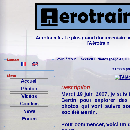
Aerotrain.fr - Le plus grand documentaire 
l'Aérotrain
Vous êtes ici :
Accueil
>
Photos (page 43)
> 
Langue
< Photo p
Menu
Accueil
Description
Photos
Mardi 19 juin 2007, je suis
Vidéos
Bertin pour explorer des
Goodies
photos qui vont suivre son
News
société Bertin.
Forum
Pour commencer, voici un d