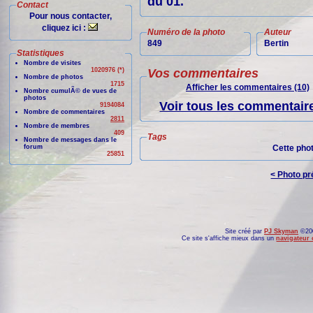
du 01.
Contact
Pour nous contacter,
cliquez ici :
Numéro de la photo
Auteur
849
Bertin
Statistiques
Nombre de visites
1020976 (*)
Vos commentaires
Nombre de photos
1715
Afficher les commentaires (10)
Nombre cumulÃ© de vues de
photos
Voir tous les commentaire
9194084
Nombre de commentaires
2811
Nombre de membres
409
Tags
Nombre de messages dans le
forum
Cette pho
25851
< Photo p
Site créé par
PJ Skyman
©200
Ce site s'affiche mieux dans un
navigateur