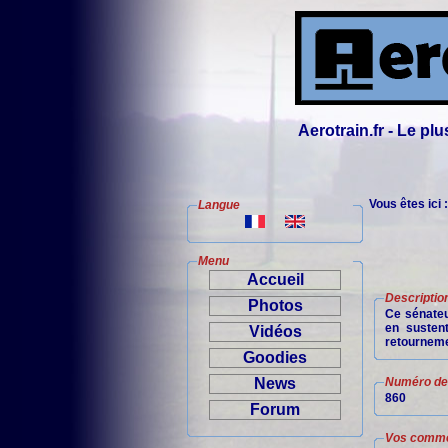
Aerotrain.fr - Le p
Vous êtes ici 
Langue
Menu
Accueil
Descriptio
Photos
Ce sénateur
en sustent
Vidéos
retourneme
Goodies
News
Numéro de 
860
Forum
Vos comme