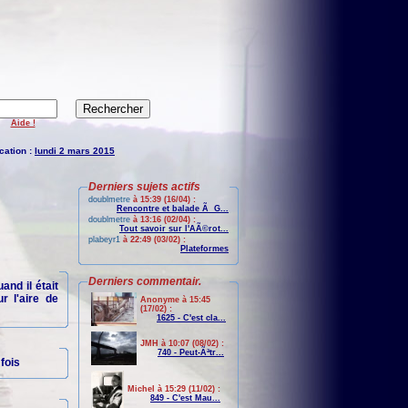
Aide !
cation :
lundi 2 mars 2015
Derniers sujets actifs
doublmetre
à 15:39 (16/04) :
Rencontre et balade Ã G...
doublmetre
à 13:16 (02/04) :
Tout savoir sur l'AÃ©rot...
plabeyr1
à 22:49 (03/02) :
Plateformes
Derniers commentair.
and il était
r l'aire de
Anonyme à 15:45
(17/02) :
1625 - C'est cla...
JMH à 10:07 (08/02) :
740 - Peut-Ãªtr...
fois
Michel à 15:29 (11/02) :
849 - C'est Mau...