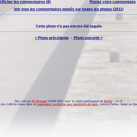
Afficher les commentaires (8)
Postez votre commentaire
Voir tous les commentaires postés sur toutes les photos (2811)
Cette photo n'a pas encore été taguée
< Photo précédente
-
Photo suivante >
Site créé par
PJ Skyman
©2006-2025, avec la courte participation de
Nobig
- v2.13
site s'affiche mieux dans un
navigateur conforme aux standards du web
, comme
Firefox
,
Safari
ou
Op