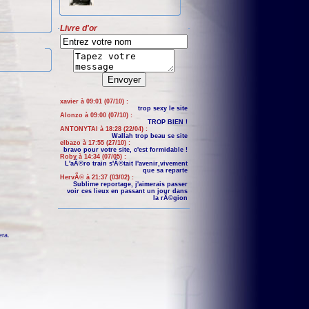
Livre d'or
xavier à 09:01 (07/10) :
trop sexy le site
Alonzo à 09:00 (07/10) :
TROP BIEN !
ANTONYTAI à 18:28 (22/04) :
Wallah trop beau se site
elbazo à 17:55 (27/10) :
bravo pour votre site, c'est formidable !
Roby à 14:34 (07/05) :
L'aÃ©ro train s'Ã©tait l'avenir,vivement
que sa reparte
HervÃ© à 21:37 (03/02) :
Sublime reportage, j'aimerais passer
voir ces lieux en passant un jour dans
la rÃ©gion
era
.