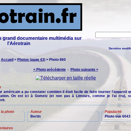
lus grand documentaire multimédia sur
l'Aérotrain
Dernière modifi
:
Accueil
>
Photos (page 43)
> Photo 860
< Photo précédente
-
Photo suivante >
n
 américain a pu constater combien il était facile de faire tourner l'appareil qu
ation. On est ici à Gometz (et non pas à Limours, comme je l'ai cru), su
nt.
la photo
Auteur
Popularité
Bertin
Photo vue 6043 
ntaires