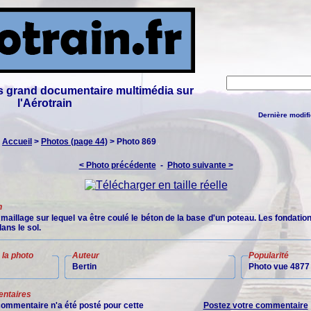
lus grand documentaire multimédia sur
l'Aérotrain
Dernière modifi
:
Accueil
>
Photos (page 44)
> Photo 869
< Photo précédente
-
Photo suivante >
n
 maillage sur lequel va être coulé le béton de la base d'un poteau. Les fondatio
dans le sol.
la photo
Auteur
Popularité
Bertin
Photo vue 4877 
ntaires
ommentaire n'a été posté pour cette
Postez votre commentaire