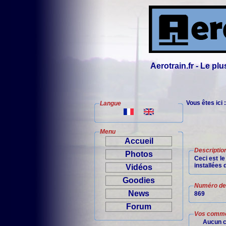
Aerotrain.fr - Le p
Vous êtes ici 
Langue
Menu
Accueil
Descriptio
Photos
Ceci est le
installées 
Vidéos
Goodies
Numéro de 
News
869
Forum
Vos comme
Aucun c