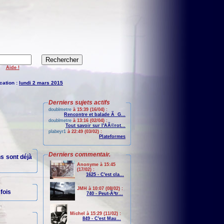
Aide !
cation :
lundi 2 mars 2015
Derniers sujets actifs
doublmetre
à 15:39 (16/04) :
Rencontre et balade Ã G...
doublmetre
à 13:16 (02/04) :
Tout savoir sur l'AÃ©rot...
plabeyr1
à 22:49 (03/02) :
Plateformes
Derniers commentair.
ns sont déjà
Anonyme à 15:45
(17/02) :
1625 - C'est cla...
JMH à 10:07 (08/02) :
fois
740 - Peut-Ãªtr...
Michel à 15:29 (11/02) :
849 - C'est Mau...