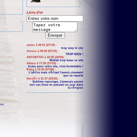
Livre d'or
xavier à 09:01 (07/10) :
trop sexy le site
Alonzo à 09:00 (07/10) :
TROP BIEN !
ANTONYTAI à 18:28 (22/04) :
Wallah trop beau se site
elbazo à 17:55 (27/10) :
bravo pour votre site, c'est formidable !
Roby à 14:34 (07/05) :
L'aÃ©ro train s'Ã©tait l'avenir,vivement
que sa reparte
HervÃ© à 21:37 (03/02) :
Sublime reportage, j'aimerais passer
voir ces lieux en passant un jour dans
la rÃ©gion
era
.