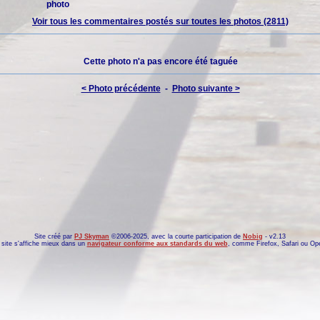
photo
Voir tous les commentaires postés sur toutes les photos (2811)
Cette photo n'a pas encore été taguée
< Photo précédente
-
Photo suivante >
Site créé par
PJ Skyman
©2006-2025, avec la courte participation de
Nobig
- v2.13
site s'affiche mieux dans un
navigateur conforme aux standards du web
, comme
Firefox
,
Safari
ou
Op