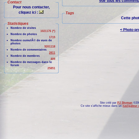
Voir tous les commenta
Contact
Pour nous contacter,
cliquez ici :
Tags
Cette pho
Statistiques
Nombre de visites
< Photo p
1021176 (*)
Nombre de photos
1715
Nombre cumulÃ© de vues de
photos
9201118
Nombre de commentaires
2811
Nombre de membres
409
Nombre de messages dans le
forum
25851
Site créé par
PJ Skyman
©200
Ce site s'affiche mieux dans un
navigateur