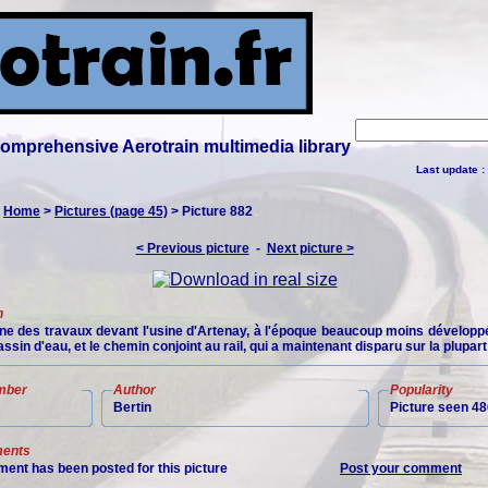
 comprehensive Aerotrain multimedia library
Last update :
:
Home
>
Pictures (page 45)
> Picture 882
< Previous picture
-
Next picture >
n
ne des travaux devant l'usine d'Artenay, à l'époque beaucoup moins développé
bassin d'eau, et le chemin conjoint au rail, qui a maintenant disparu sur la plupart 
mber
Author
Popularity
Bertin
Picture seen 48
ents
ent has been posted for this picture
Post your comment