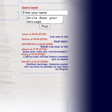
Guest book
xavier at 09:01 (07/10) :
trop sexy le site
Alonzo at 09:00 (07/10) :
TROP BIEN !
ANTONYTAI at 18:28 (22/04) :
Wallah trop beau se site
elbazo at 17:55 (27/10) :
bravo pour votre site, c'est formidable !
Roby at 14:34 (07/05) :
L'aÃ©ro train s'Ã©tait l'avenir,vivement
que sa reparte
HervÃ© at 21:37 (03/02) :
Sublime reportage, j'aimerais passer
voir ces lieux en passant un jour dans
la rÃ©gion