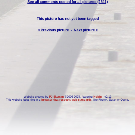
See all comments posted for all pictures (2811)
This picture has not yet been tagged
< Previous picture
-
Next picture >
Website created by
PJ Skyman
©2006-2025, featuring
Nobig
- v2.13
This website looks fine in a
browser that respects web standards
, like
Firefox
,
Safari
or
Opera
.