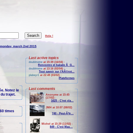
Help !
monday, march 2nd 2015
Last active topics
doublmetre
at 15:39 (16/04) :
Rencontre et balade Ã G...
doublmetre
at 13:16 (02/04) :
Tout savoir sur l'AÃ©rot...
plabeyr1
at 22:49 (03/02) :
Plateformes
Last comments
e. Notez le
du trajet.
Anonyme at 15:45
(17/02) :
1625 - C'est cla...
JMH at 10:07 (08/02)
60 times
:
740 - Peut-Ãªtr...
Michel at 15:29 (11/02) :
849 - C'est Mau...