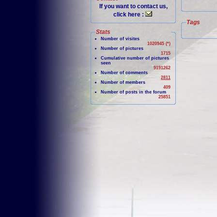
If you want to contact us,
click here :
Tags
Stats
Number of visites
1020945 (*)
Number of pictures
1715
Cumulative number of pictures
seen
9191262
Number of comments
2811
Number of members
409
Number of posts in the forum
25851