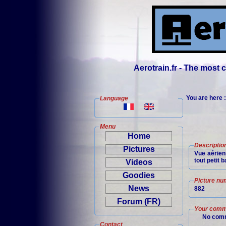
Aerotrain.fr - The most
You are here 
Language
Menu
Home
Descriptio
Pictures
Vue aérien
tout petit 
Videos
Goodies
Picture nu
News
882
Forum (FR)
Your comm
No comm
Contact