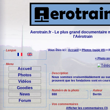
Aerotrain.fr - Le plus grand documentaire 
l'Aérotrain
Vous êtes ici :
Accueil
>
Photos (page 45)
> 
Langue
< Photo p
Menu
Accueil
Description
Photos
Nous sommes vraisemblablement au sud de
prouvent que les fondations sont en cour
Vidéos
Goodies
Numéro de la photo
Auteur
News
888
Bertin
Forum
Vos commentaires
Afficher les commentaires (3)