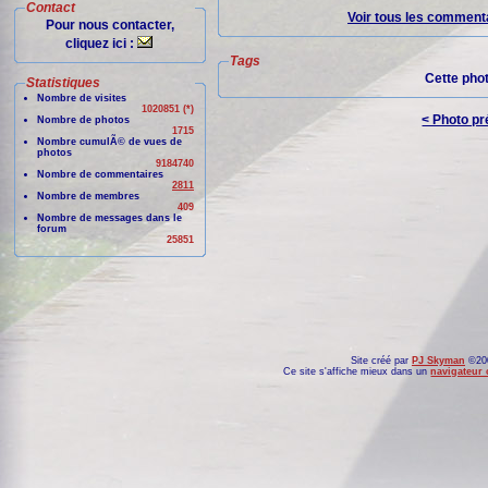
Contact
Voir tous les commenta
Pour nous contacter,
cliquez ici :
Tags
Cette pho
Statistiques
Nombre de visites
1020851 (*)
< Photo p
Nombre de photos
1715
Nombre cumulÃ© de vues de
photos
9184740
Nombre de commentaires
2811
Nombre de membres
409
Nombre de messages dans le
forum
25851
Site créé par
PJ Skyman
©200
Ce site s'affiche mieux dans un
navigateur