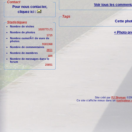
Contact
Voir tous les commenta
Pour nous contacter,
cliquez ici :
Tags
Cette pho
Statistiques
Nombre de visites
1020773 (*)
< Photo p
Nombre de photos
1715
Nombre cumulÃ© de vues de
photos
9181368
Nombre de commentaires
2811
Nombre de membres
409
Nombre de messages dans le
forum
25851
Site créé par
PJ Skyman
©200
Ce site s'affiche mieux dans un
navigateur