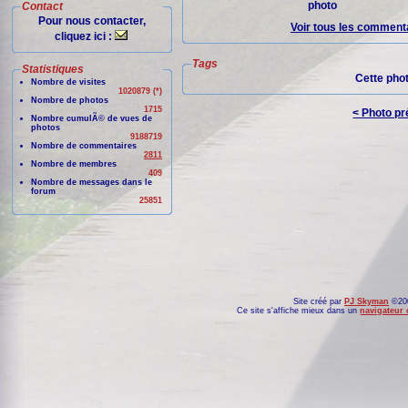
photo
Contact
Pour nous contacter,
Voir tous les commenta
cliquez ici :
Tags
Statistiques
Cette pho
Nombre de visites
1020879 (*)
Nombre de photos
1715
< Photo p
Nombre cumulÃ© de vues de
photos
9188719
Nombre de commentaires
2811
Nombre de membres
409
Nombre de messages dans le
forum
25851
Site créé par
PJ Skyman
©200
Ce site s'affiche mieux dans un
navigateur