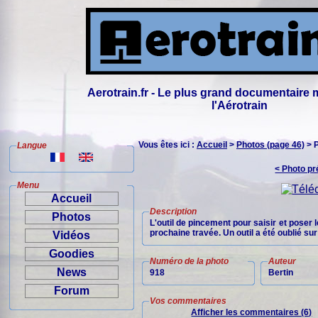
Aerotrain.fr - Le plus grand documentaire 
l'Aérotrain
Vous êtes ici :
Accueil
>
Photos (page 46)
> 
Langue
< Photo p
Menu
Accueil
Description
Photos
L'outil de pincement pour saisir et poser l
prochaine travée. Un outil a été oublié sur 
Vidéos
Goodies
Numéro de la photo
Auteur
News
918
Bertin
Forum
Vos commentaires
Afficher les commentaires (6)