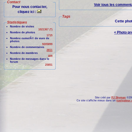
Contact
Voir tous les commenta
Pour nous contacter,
cliquez ici :
Tags
Cette pho
Statistiques
Nombre de visites
1021367 (*)
< Photo p
Nombre de photos
1715
Nombre cumulÃ© de vues de
photos
9205899
Nombre de commentaires
2811
Nombre de membres
409
Nombre de messages dans le
forum
25851
Site créé par
PJ Skyman
©200
Ce site s'affiche mieux dans un
navigateur