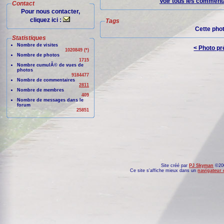
Voir tous les commenta
Contact
Pour nous contacter,
cliquez ici :
Tags
Cette pho
Statistiques
Nombre de visites
< Photo p
1020849 (*)
Nombre de photos
1715
Nombre cumulÃ© de vues de
photos
9184477
Nombre de commentaires
2811
Nombre de membres
409
Nombre de messages dans le
forum
25851
Site créé par
PJ Skyman
©200
Ce site s'affiche mieux dans un
navigateur