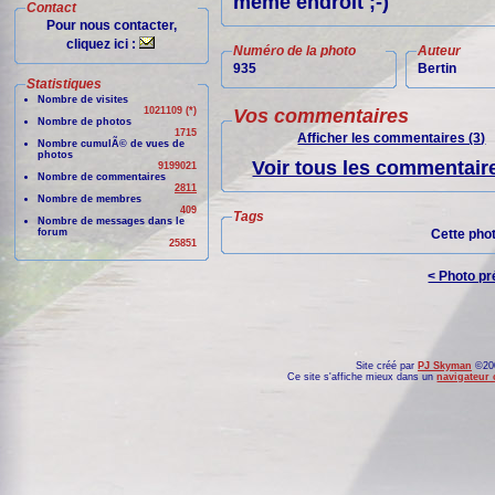
même endroit ;-)
Contact
Pour nous contacter,
cliquez ici :
Numéro de la photo
Auteur
935
Bertin
Statistiques
Nombre de visites
1021109 (*)
Vos commentaires
Nombre de photos
1715
Afficher les commentaires (3)
Nombre cumulÃ© de vues de
photos
Voir tous les commentaire
9199021
Nombre de commentaires
2811
Nombre de membres
409
Tags
Nombre de messages dans le
forum
Cette pho
25851
< Photo p
Site créé par
PJ Skyman
©200
Ce site s'affiche mieux dans un
navigateur