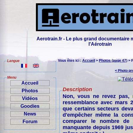
Aerotrain.fr - Le plus grand documentaire 
l'Aérotrain
Vous êtes ici :
Accueil
>
Photos (page 47)
> 
Langue
< Photo p
Menu
Accueil
Description
Photos
Non, vous ne revez pas,
Vidéos
ressemblance avec mars 20
Goodies
que certains secteurs deva
News
d'empêcher même la const
comparer le nombre de p
Forum
manquante depuis 1969 jusqu