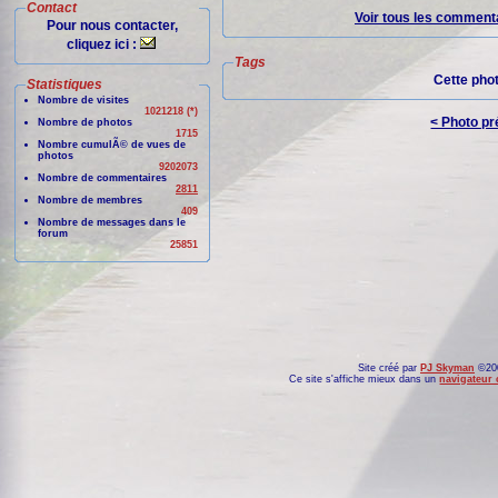
Contact
Voir tous les commenta
Pour nous contacter,
cliquez ici :
Tags
Cette pho
Statistiques
Nombre de visites
1021218 (*)
< Photo p
Nombre de photos
1715
Nombre cumulÃ© de vues de
photos
9202073
Nombre de commentaires
2811
Nombre de membres
409
Nombre de messages dans le
forum
25851
Site créé par
PJ Skyman
©200
Ce site s'affiche mieux dans un
navigateur