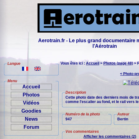
Aerotrain.fr - Le plus grand documentaire 
l'Aérotrain
Vous êtes ici :
Accueil
>
Photos (page 48)
> 
Langue
< Photo p
Menu
Accueil
Description
Photos
Cette photo date des derniers mois de tra
comme l'escalier au fond, et le rail vers l
Vidéos
Goodies
Numéro de la photo
Auteur
News
947
Bertin
Forum
Vos commentaires
Afficher les commentaires (2)