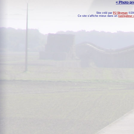
< Photo p
Site créé par
PJ Skyman
©200
Ce site s'affiche mieux dans un
navigateur