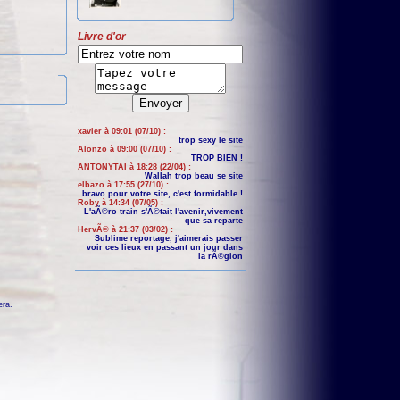
Livre d'or
xavier à 09:01 (07/10) :
trop sexy le site
Alonzo à 09:00 (07/10) :
TROP BIEN !
ANTONYTAI à 18:28 (22/04) :
Wallah trop beau se site
elbazo à 17:55 (27/10) :
bravo pour votre site, c'est formidable !
Roby à 14:34 (07/05) :
L'aÃ©ro train s'Ã©tait l'avenir,vivement
que sa reparte
HervÃ© à 21:37 (03/02) :
Sublime reportage, j'aimerais passer
voir ces lieux en passant un jour dans
la rÃ©gion
era
.