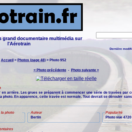
lus grand documentaire multimédia sur
l'Aérotrain
Dernière modifi
:
Accueil
>
Photos (page 48)
> Photo 952
< Photo précédente
-
Photo suivante >
n
ur en arrière. Les grues se préparent à commencer une série de travées par ce
a photo. En apparence, cette travée est normale. Tout devrait se dérouler san
la photo
Auteur
Popularité
Bertin
Photo vue 4720 
ntaires