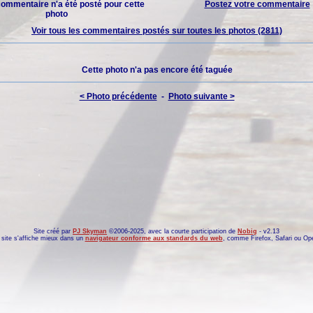
ommentaire n'a été posté pour cette
Postez votre commentaire
photo
Voir tous les commentaires postés sur toutes les photos (2811)
Cette photo n'a pas encore été taguée
< Photo précédente
-
Photo suivante >
Site créé par
PJ Skyman
©2006-2025, avec la courte participation de
Nobig
- v2.13
site s'affiche mieux dans un
navigateur conforme aux standards du web
, comme
Firefox
,
Safari
ou
Op