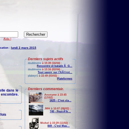
Aide !
cation :
lundi 2 mars 2015
Derniers sujets actifs
doublmetre
à 15:39 (16/04) :
Rencontre et balade Ã G...
doublmetre
à 13:16 (02/04) :
Tout savoir sur l'AÃ©rot...
plabeyr1
à 22:49 (03/02) :
Plateformes
Derniers commentair.
lle dans le
s encombre.
Anonyme à 15:45
(17/02) :
1625 - C'est cla...
JMH à 10:07 (08/02) :
740 - Peut-Ãªtr...
fois
Michel à 15:29 (11/02) :
849 - C'est Mau...