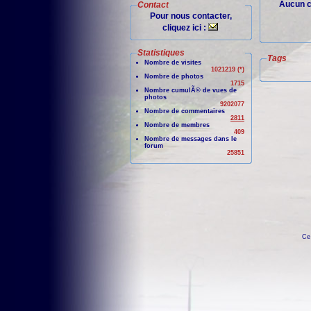
Aucun c
Contact
Pour nous contacter,
cliquez ici :
Statistiques
Tags
Nombre de visites
1021219 (*)
Nombre de photos
1715
Nombre cumulÃ© de vues de
photos
9202077
Nombre de commentaires
2811
Nombre de membres
409
Nombre de messages dans le
forum
25851
Ce 