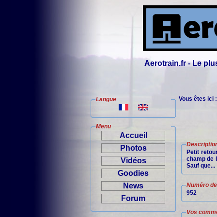
Aerotrain.fr - Le p
Vous êtes ici 
Langue
Menu
Accueil
Descriptio
Photos
Petit reto
champ de l
Vidéos
Sauf que...
Goodies
News
Numéro de 
952
Forum
Vos comme