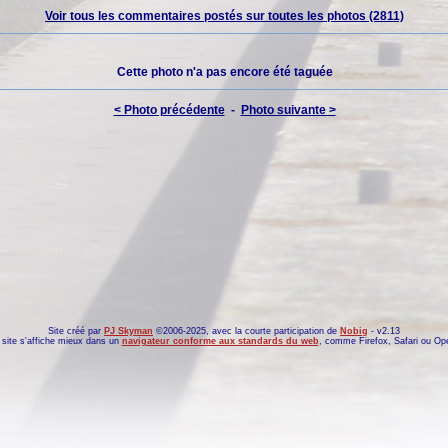
Voir tous les commentaires postés sur toutes les photos (2811)
Cette photo n'a pas encore été taguée
< Photo précédente
-
Photo suivante >
Site créé par
PJ Skyman
©2006-2025, avec la courte participation de
Nobig
- v2.13
site s'affiche mieux dans un
navigateur conforme aux standards du web
, comme
Firefox
,
Safari
ou
Op