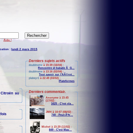
Aide !
cation :
lundi 2 mars 2015
Derniers sujets actifs
doublmetre
à 15:39 (16/04) :
Rencontre et balade Ã G...
doublmetre
à 13:16 (02/04) :
Tout savoir sur l'AÃ©rot...
plabeyr1
à 22:49 (03/02) :
Plateformes
Derniers commentair.
 Citroën au
Anonyme à 15:45
(17/02) :
1625 - C'est cla...
JMH à 10:07 (08/02) :
fois
740 - Peut-Ãªtr...
Michel à 15:29 (11/02) :
849 - C'est Mau...