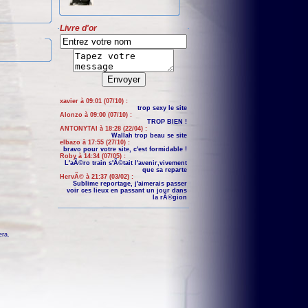
Livre d'or
xavier à 09:01 (07/10) :
trop sexy le site
Alonzo à 09:00 (07/10) :
TROP BIEN !
ANTONYTAI à 18:28 (22/04) :
Wallah trop beau se site
elbazo à 17:55 (27/10) :
bravo pour votre site, c'est formidable !
Roby à 14:34 (07/05) :
L'aÃ©ro train s'Ã©tait l'avenir,vivement
que sa reparte
HervÃ© à 21:37 (03/02) :
Sublime reportage, j'aimerais passer
voir ces lieux en passant un jour dans
la rÃ©gion
era
.