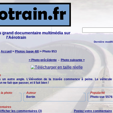
lus grand documentaire multimédia sur
l'Aérotrain
Dernière modifi
:
Accueil
>
Photos (page 48)
> Photo 953
< Photo précédente
-
Photo suivante >
n
 un autre angle. L'élévation de la travée commence à peine. Le véhicule
 ne fait que passer, et il fait bien !
la photo
Auteur
Popularité
Bertin
Photo vue 5576 
ntaires
Afficher les commentaires (3)
Postez votre commentaire