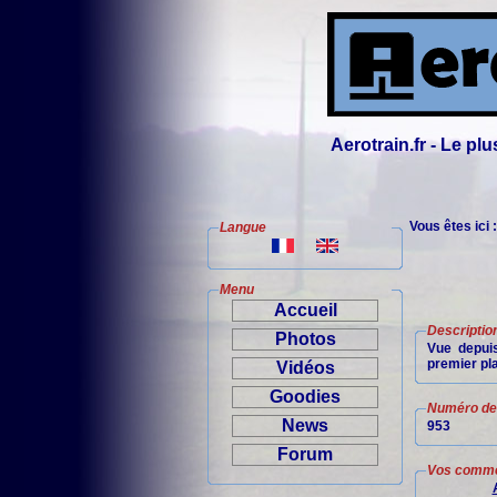
Aerotrain.fr - Le p
Vous êtes ici 
Langue
Menu
Accueil
Descriptio
Photos
Vue depuis
premier plan
Vidéos
Goodies
Numéro de 
News
953
Forum
Vos comme