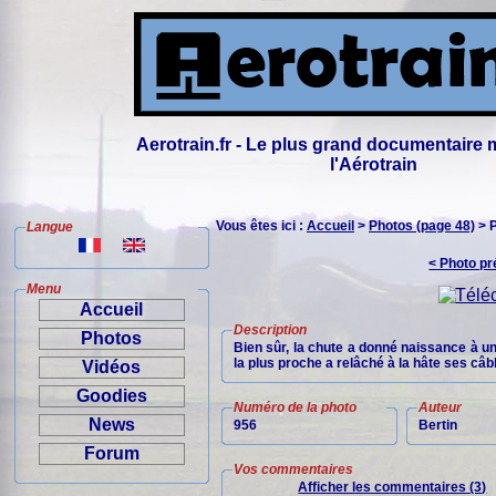
Aerotrain.fr - Le plus grand documentaire 
l'Aérotrain
Vous êtes ici :
Accueil
>
Photos (page 48)
> 
Langue
< Photo p
Menu
Accueil
Description
Photos
Bien sûr, la chute a donné naissance à u
la plus proche a relâché à la hâte ses câb
Vidéos
Goodies
Numéro de la photo
Auteur
News
956
Bertin
Forum
Vos commentaires
Afficher les commentaires (3)