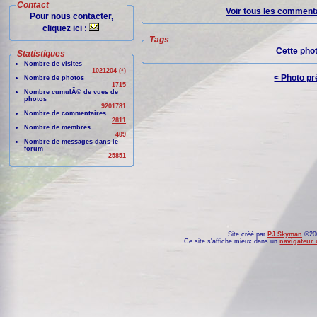
Contact
Voir tous les commenta
Pour nous contacter,
cliquez ici :
Tags
Cette pho
Statistiques
Nombre de visites
1021204 (*)
< Photo p
Nombre de photos
1715
Nombre cumulÃ© de vues de
photos
9201781
Nombre de commentaires
2811
Nombre de membres
409
Nombre de messages dans le
forum
25851
Site créé par
PJ Skyman
©200
Ce site s'affiche mieux dans un
navigateur