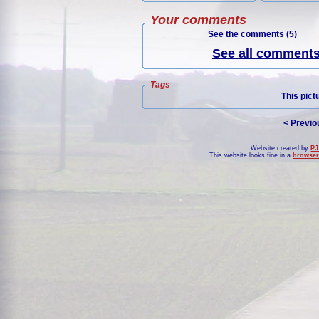
Your comments
See the comments (5)
See all comments 
Tags
This pict
< Previo
Website created by
PJ
This website looks fine in a
browser