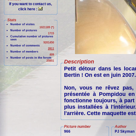
If you want to contact us,
click here :
Stats
Number of visites
1021189 (*)
Number of pictures
1715
Cumulative number of pictures
seen
9201450
Number of comments
2811
Number of members
409
Number of posts in the forum
Description
25851
Petit détour dans les loc
Bertin ! On est en juin 2007.
Non, vous ne rêvez pas, 
présentée à Pompidou en
fonctionne toujours, à part
plus installées à l'intérieu
l'arrière. Cette maquette est
Picture number
Author
966
PJ Skyman