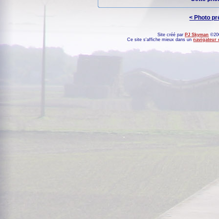
< Photo p
Site créé par
PJ Skyman
©200
Ce site s'affiche mieux dans un
navigateur