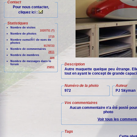
Contact
Pour nous contacter,
cliquez ici :
Statistiques
Nombre de visites
1020751 (*)
Nombre de photos
1715
Nombre cumulÃ© de vues de
photos
9178723
Nombre de commentaires
2811
Nombre de membres
409
Nombre de messages dans le
Description
forum
25851
Autre maquette quelque peu étrange. Elle 
tout en ayant le concept de grande capac
Numéro de la photo
Auteur
972
PJ Skyman
Vos commentaires
Aucun commentaire n'a été posté pour
photo
Voir tous les commenta
Tags
Cette pho