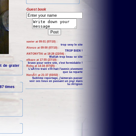
Guest book
xavier at 09:01 (07/10) :
trop sexy le site
Alonzo at 09:00 (07/10) :
TROP BIEN !
ANTONYTAI at 18:28 (22/04) :
Wallah trop beau se site
elbazo at 17:55 (27/10) :
bravo pour votre site, c'est formidable !
it de grater
Roby at 14:34 (07/05) :
L'aÃ©ro train s'Ã©tait l'avenir,vivement
que sa reparte
HervÃ© at 21:37 (03/02) :
Sublime reportage, j'aimerais passer
voir ces lieux en passant un jour dans
la rÃ©gion
87 times