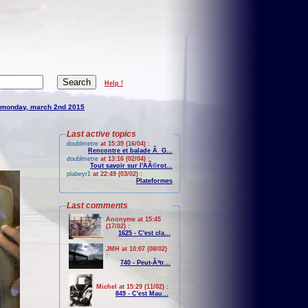
Help !
monday, march 2nd 2015
Last active topics
doublmetre
at 15:39 (16/04) :
Rencontre et balade Ã G...
doublmetre
at 13:16 (02/04) :
Tout savoir sur l'AÃ©rot...
plabeyr1
at 22:49 (03/02) :
Plateformes
Last comments
Anonyme at 15:45
(17/02) :
1625 - C'est cla...
JMH at 10:07 (08/02)
:
740 - Peut-Ãªtr...
Michel at 15:29 (11/02) :
849 - C'est Mau...