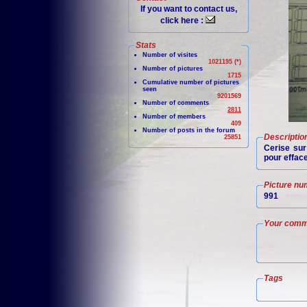
If you want to contact us,
click here :
Stats
Number of visites
1021195 (*)
Number of pictures
1715
Cumulative number of pictures
seen
9201569
Number of comments
2811
Number of members
409
Number of posts in the forum
Descriptio
25851
Cerise sur
pour efface
Picture nu
991
Your comm
Tags