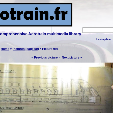
 comprehensive Aerotrain multimedia library
Last update :
:
Home
>
Pictures (page 50)
> Picture 991
< Previous picture
-
Next picture >