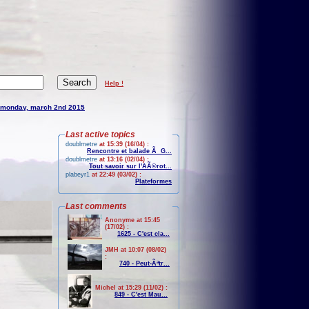
Help !
monday, march 2nd 2015
Last active topics
doublmetre
at 15:39 (16/04) :
Rencontre et balade Ã G...
doublmetre
at 13:16 (02/04) :
Tout savoir sur l'AÃ©rot...
plabeyr1
at 22:49 (03/02) :
Plateformes
Last comments
Anonyme at 15:45
(17/02) :
1625 - C'est cla...
JMH at 10:07 (08/02)
:
740 - Peut-Ãªtr...
Michel at 15:29 (11/02) :
849 - C'est Mau...