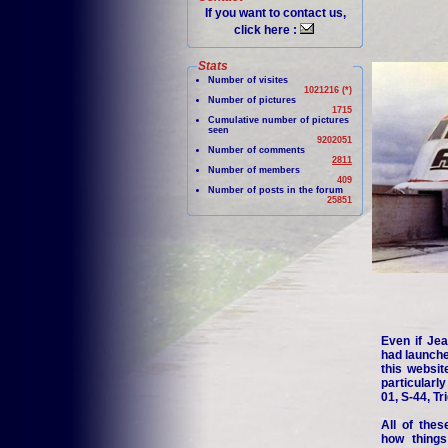
If you want to contact us,
click here :
Stats
Number of visites
1021216 (*)
Number of pictures
1715
Cumulative number of pictures
seen
9202051
Number of comments
2811
Number of members
409
Number of posts in the forum
25851
Even if Jea
had launche
this websit
particularl
01, S-44, Tr
All of thes
how things