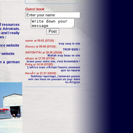
Guest book
f resources
e Aérotrain.
and I really
es :
xavier at 09:01 (07/10) :
trop sexy le site
nce website
Alonzo at 09:00 (07/10) :
TROP BIEN !
ANTONYTAI at 18:28 (22/04) :
y website
Wallah trop beau se site
elbazo at 17:55 (27/10) :
om a german
bravo pour votre site, c'est formidable !
Roby at 14:34 (07/05) :
L'aÃ©ro train s'Ã©tait l'avenir,vivement
que sa reparte
HervÃ© at 21:37 (03/02) :
Sublime reportage, j'aimerais passer
voir ces lieux en passant un jour dans
la rÃ©gion