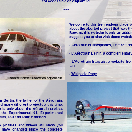
est accessible
en cliquant ici
~~~
Welcome to this tremendous place o
about the aborted project that was th
Beware, this website is only an addon 
suggest you to also visit those websit
-
Aérotrain et Naviplanes
, THE refere
-
L'Aérotrain Bertin
, a complementar
-
L'Aérotrain français
, a website fr
fan
-
Wikipedia Page
n Bertin, the father of the Aérotrain,
d many different projects a this time,
e is only about the Aérotrain project,
y the Experimental 01, Experimental
idim, I-80 and I-80HV models.
e pictures and videos will show you
 have changed since the concrete