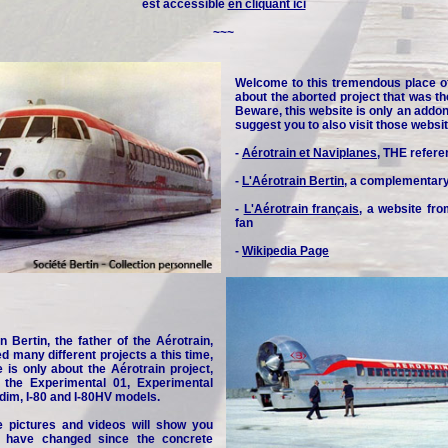
est accessible
en cliquant ici
~~~
Welcome to this tremendous place o
about the aborted project that was th
Beware, this website is only an addon 
suggest you to also visit those websit
-
Aérotrain et Naviplanes
, THE refere
-
L'Aérotrain Bertin
, a complementar
-
L'Aérotrain français
, a website fr
fan
-
Wikipedia Page
n Bertin, the father of the Aérotrain,
d many different projects a this time,
e is only about the Aérotrain project,
y the Experimental 01, Experimental
idim, I-80 and I-80HV models.
e pictures and videos will show you
 have changed since the concrete