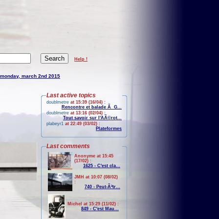
Help !
monday, march 2nd 2015
Last active topics
doublmetre
at 15:39 (16/04) :
Rencontre et balade Ã G...
doublmetre
at 13:16 (02/04) :
Tout savoir sur l'AÃ©rot...
plabeyr1
at 22:49 (03/02) :
Plateformes
Last comments
Anonyme at 15:45
(17/02) :
1625 - C'est cla...
JMH at 10:07 (08/02)
:
740 - Peut-Ãªtr...
Michel at 15:29 (11/02) :
849 - C'est Mau...