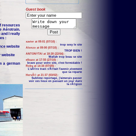
Guest book
f resources
e Aérotrain.
and I really
es :
xavier at 09:01 (07/10) :
trop sexy le site
nce website
Alonzo at 09:00 (07/10) :
TROP BIEN !
ANTONYTAI at 18:28 (22/04) :
y website
Wallah trop beau se site
elbazo at 17:55 (27/10) :
om a german
bravo pour votre site, c'est formidable !
Roby at 14:34 (07/05) :
L'aÃ©ro train s'Ã©tait l'avenir,vivement
que sa reparte
HervÃ© at 21:37 (03/02) :
Sublime reportage, j'aimerais passer
voir ces lieux en passant un jour dans
la rÃ©gion