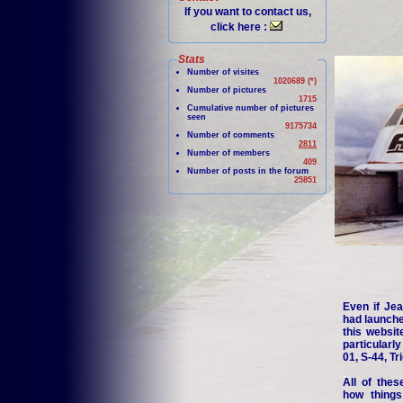
If you want to contact us,
click here :
Stats
Number of visites
1020689 (*)
Number of pictures
1715
Cumulative number of pictures
seen
9175734
Number of comments
2811
Number of members
409
Number of posts in the forum
25851
Even if Jea
had launche
this websit
particularl
01, S-44, Tr
All of thes
how things