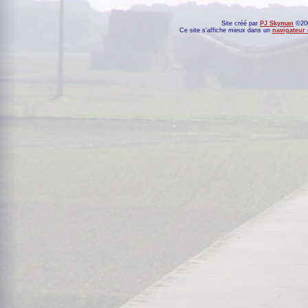
Site créé par
PJ Skyman
©200
Ce site s'affiche mieux dans un
navigateur