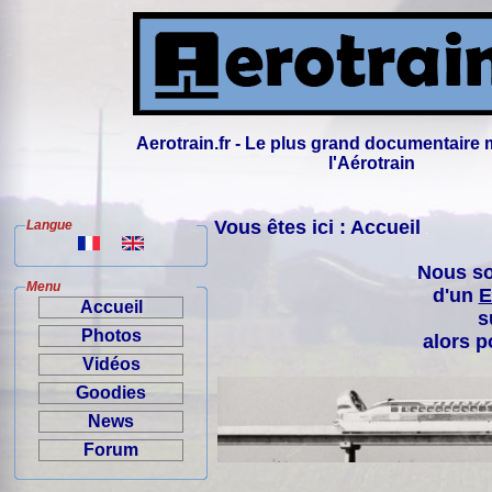
Aerotrain.fr - Le plus grand documentaire 
l'Aérotrain
Vous êtes ici : Accueil
Langue
Nous so
Menu
d'un
E
Accueil
s
Photos
alors p
Vidéos
Goodies
News
Forum