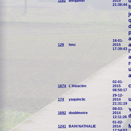
d
1182
Benjamin
2015
21:36:44
j
q
d
p
a
18-01-
a
129
hmc
2015
17:39:43
l
a
r
u
a
02-01-
c
1674
L'Alsacien
2015
08:59:17
29-12-
u
174
yaquinclic
2014
21:31:19
08-03-
Y
1692
doublmetre
2014
d
12:11:26
01-02-
M
1241
BAHI NATHALIE
2014
17:54:03