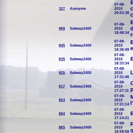
E
07-08-
c
327
Anonyme
2010
20:03:38
c
E
07-08-
d
969
Subway2400
2010
18:48:34
r
07-08-
E
945
Subway2400
2010
e
18:36:49
07-08-
E
935
Subway2400
2010
18:33:34
07-08-
L
925
Subway2400
2010
17:31:46
07-08-
O
917
Subway2400
2010
p
17:27:11
07-08-
M
903
Subway2400
2010
l
17:21:14
07-08-
E
894
Subway2400
2010
17:14:21
07-08-
P
865
Subway2400
2010
q
16:59:58