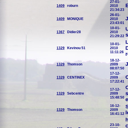
27-01-
1409
roburn
2010
21:34:23
26-01-
J
1409
MONIQUE
2010
23:43:01
10-01-
U
1367
Didier28
2010
s
21:29:22
L
10-01-
D
1329
Kevinou 51
2010
11:11:26
r
18-12-
J
1329
Thomson
2009
08:07:50
17-12-
C
1329
CENTiNEX
2009
17:22:41
C
17-12-
s
1329
Sebcentre
2009
15:48:50
e
16-12-
S
1329
Thomson
2009
l
16:41:12
h
23-10-
c