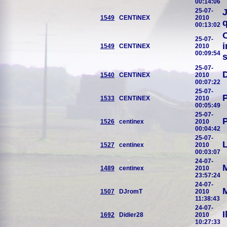
00:14:06
25-07-
1549
CENTiNEX
2010
q
00:13:02
O
25-07-
i
1549
CENTiNEX
2010
00:09:54
s
25-07-
D
1540
CENTiNEX
2010
00:07:22
25-07-
1533
CENTiNEX
2010
00:05:49
25-07-
1526
centinex
2010
00:04:42
25-07-
L
1527
centinex
2010
00:03:07
24-07-
M
1489
centinex
2010
23:57:24
24-07-
1507
DJromT
2010
11:38:43
24-07-
I
1692
Didier28
2010
10:27:33