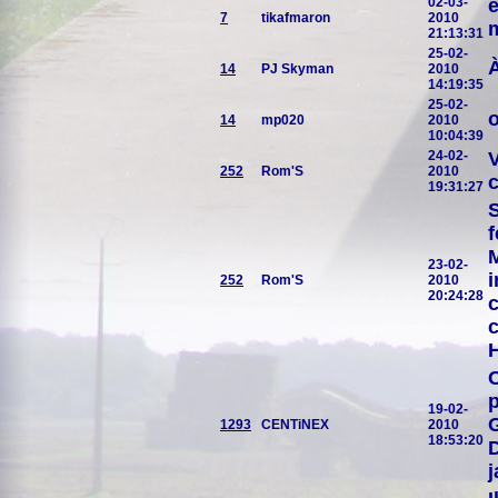
02-03-
e
7
tikafmaron
2010
m
21:13:31
25-02-
À
14
PJ Skyman
2010
14:19:35
25-02-
o
14
mp020
2010
10:04:39
24-02-
V
252
Rom'S
2010
c
19:31:27
S
f
M
23-02-
i
252
Rom'S
2010
20:24:28
c
c
H
C
p
19-02-
G
1293
CENTiNEX
2010
18:53:20
D
j