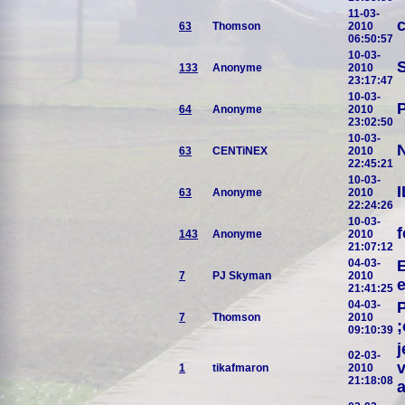
11-03-
c
63
Thomson
2010
06:50:57
10-03-
133
Anonyme
2010
23:17:47
10-03-
64
Anonyme
2010
23:02:50
10-03-
N
63
CENTiNEX
2010
22:45:21
10-03-
63
Anonyme
2010
22:24:26
10-03-
f
143
Anonyme
2010
21:07:12
04-03-
E
7
PJ Skyman
2010
e
21:41:25
04-03-
P
7
Thomson
2010
;
09:10:39
j
02-03-
v
1
tikafmaron
2010
21:18:08
a