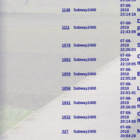
23:18:33
07-08-
I
1148
Subway2400
2010
23:14:18
D
07-08-
p
1111
Subway2400
2010
22:43:09
e
07-08-
S
1078
Subway2400
2010
22:26:03
07-08-
O
1062
Subway2400
2010
m
22:10:05
07-08-
E
1059
Subway2400
2010
22:05:29
07-08-
1056
Subway2400
2010
22:01:41
07-08-
I
1041
Subway2400
2010
n
20:26:05
07-08-
O
1032
Subway2400
2010
m
20:14:00
07-08-
N
327
Subway2400
2010
20:04:28