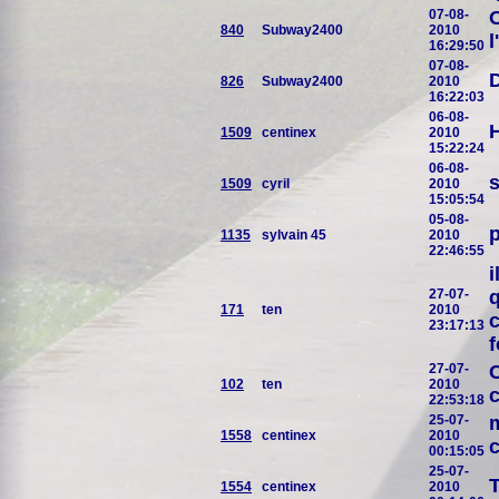
07-08-
O
840
Subway2400
2010
l
16:29:50
07-08-
D
826
Subway2400
2010
16:22:03
06-08-
H
1509
centinex
2010
15:22:24
06-08-
s
1509
cyril
2010
15:05:54
05-08-
p
1135
sylvain 45
2010
22:46:55
i
27-07-
q
171
ten
2010
c
23:17:13
27-07-
C
102
ten
2010
c
22:53:18
25-07-
m
1558
centinex
2010
c
00:15:05
25-07-
T
1554
centinex
2010