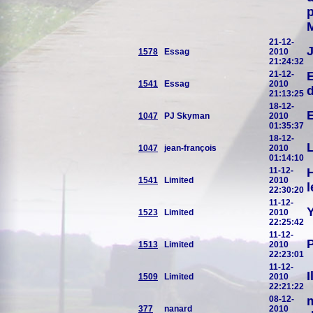
p
21-12-
J
1578
Essag
2010
21:24:32
21-12-
E
1541
Essag
2010
d
21:13:25
18-12-
E
1047
PJ Skyman
2010
01:35:37
18-12-
L
1047
jean-françois
2010
01:14:10
11-12-
H
1541
Limited
2010
22:30:20
11-12-
Y
1523
Limited
2010
22:25:42
11-12-
P
1513
Limited
2010
22:23:01
11-12-
I
1509
Limited
2010
22:21:22
08-12-
m
377
nanard
2010