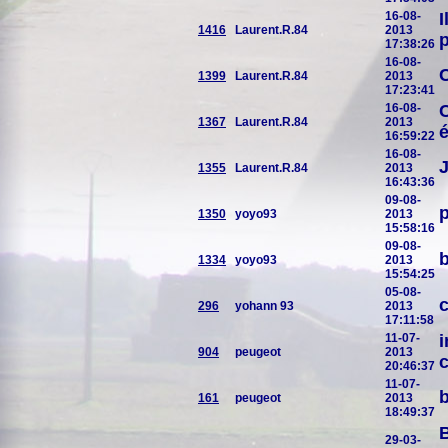
16-08-
I
1416
Laurent.R.84
2013
p
17:38:26
16-08-
1399
Laurent.R.84
2013
17:23:41
16-08-
C
1367
Laurent.R.84
2013
é
16:59:22
16-08-
J
1355
Laurent.R.84
2013
16:43:36
09-08-
p
1350
yoyo93
2013
15:58:16
09-08-
b
1334
yoyo93
2013
15:54:25
05-08-
c
296
yohann 93
2013
17:11:58
11-07-
i
904
peugeot
2013
c
20:46:37
11-07-
b
161
peugeot
2013
18:49:37
B
29-03-