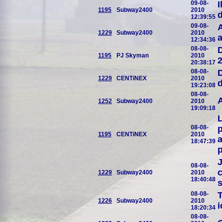
09-08-
I
1195
Subway2400
2010
d
12:39:55
09-08-
A
1229
Subway2400
2010
a
12:34:36
08-08-
1195
PJ Skyman
2010
2
20:38:17
08-08-
D
1229
CENTiNEX
2010
d
19:23:08
08-08-
A
1252
Subway2400
2010
19:09:18
L
08-08-
p
1195
CENTiNEX
2010
a
18:47:39
p
J
08-08-
c
1229
Subway2400
2010
18:40:48
s
08-08-
T
1226
Subway2400
2010
i
18:20:34
08-08-