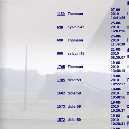
i
07-09-
L
1159
Thomson
2010
14:41:26
25-08-
o
690
sylvain 45
2010
16:03:56
25-08-
H
690
Thomson
2010
11:39:30
21-08-
I
690
sylvain 45
2010
m
08:39:07
19-08-
T
1705
Thomson
2010
13:48:19
19-08-
l
1705
didier59
2010
10:55:17
19-08-
n
1682
didier59
2010
10:48:56
19-08-
c
1573
didier59
2010
10:29:37
19-08-
m
1572
didier59
2010
p
10:28:31