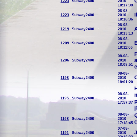
O
1223
Subway2400
2010
18:17:39
08-08-
I
1223
Subway2400
2010
18:16:36
08-08-
1219
Subway2400
2010
18:13:13
08-08-
E
1209
Subway2400
2010
18:11:06
08-08-
a
1206
Subway2400
2010
18:08:51
e
08-08-
1198
Subway2400
2010
18:01:20
H
08-08-
m
1195
Subway2400
2010
p
17:57:37
p
08-08-
1168
Subway2400
2010
c
17:18:45
07-08-
J
1191
Subway2400
2010