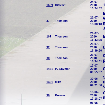
24-07-
1
1689
Didier28
2010
10:24:52
E
21-07-
v
37
Thomson
2010
m
18:08:18
J
21-07-
B
107
Thomson
2010
16:43:25
21-07-
L
32
Thomson
2010
16:39:50
21-07-
C
30
Thomson
2010
p
16:34:41
17-07-
C
1431
PJ Skyman
2010
00:55:07
S
30-06-
t
1431
Mika
2010
09:21:56
V
15-06-
C
30
Kernim
2010
ê
17:18:07
06-05-