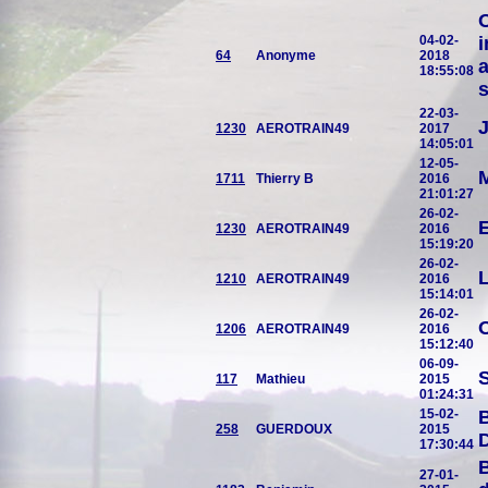
O
04-02-
i
64
Anonyme
2018
a
18:55:08
s
22-03-
J
1230
AEROTRAIN49
2017
14:05:01
12-05-
M
1711
Thierry B
2016
21:01:27
26-02-
E
1230
AEROTRAIN49
2016
15:19:20
26-02-
L
1210
AEROTRAIN49
2016
15:14:01
26-02-
O
1206
AEROTRAIN49
2016
15:12:40
06-09-
S
117
Mathieu
2015
01:24:31
15-02-
B
258
GUERDOUX
2015
17:30:44
B
27-01-