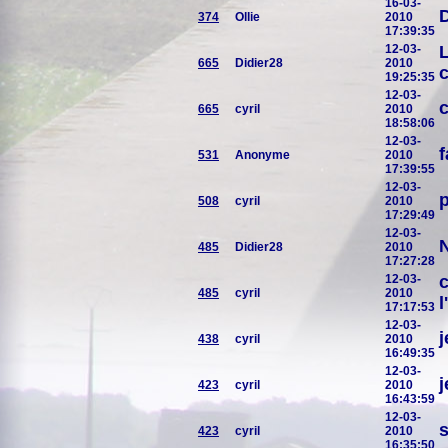
16-03-
D
374
Ollie
2010
17:39:35
12-03-
L
665
Didier28
2010
c
19:25:35
12-03-
c
665
cyril
2010
18:58:06
12-03-
f
531
Anonyme
2010
17:39:55
12-03-
p
508
cyril
2010
17:29:49
12-03-
N
485
Didier28
2010
17:27:28
12-03-
c
485
cyril
2010
l
17:17:53
12-03-
j
438
cyril
2010
16:49:35
12-03-
j
423
cyril
2010
16:43:59
12-03-
s
423
cyril
2010
16:35:50