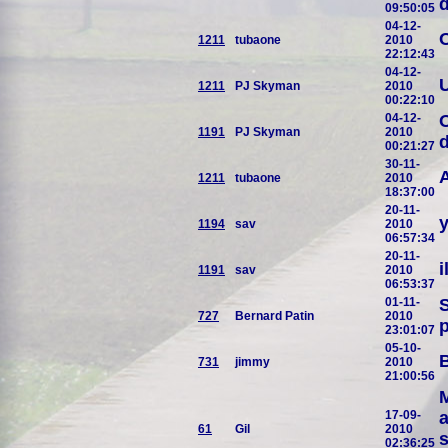
d
09:50:05
04-12-
O
1211
tubaone
2010
22:12:43
04-12-
U
1211
PJ Skyman
2010
00:22:10
04-12-
O
1191
PJ Skyman
2010
d
00:21:27
30-11-
1211
tubaone
2010
18:37:00
20-11-
y
1194
sav
2010
06:57:34
20-11-
i
1191
sav
2010
06:53:37
01-11-
S
727
Bernard Patin
2010
p
23:01:07
05-10-
B
731
jimmy
2010
21:00:56
M
17-09-
a
61
Gil
2010
s
02:36:25