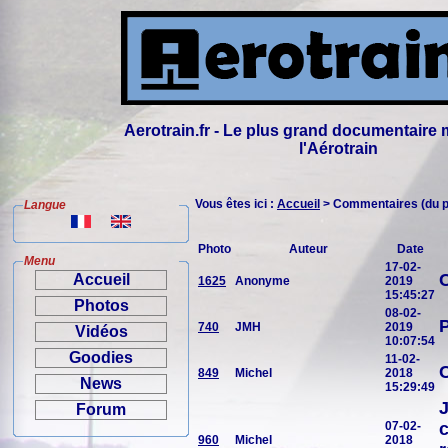
Aerotrain.fr - Le plus grand documentaire 
l'Aérotrain
Vous êtes ici :
Accueil
> Commentaires (du pl
Langue
Photo
Auteur
Date
Menu
17-02-
C
Accueil
1625
Anonyme
2019
15:45:27
Photos
08-02-
P
740
JMH
2019
Vidéos
10:07:54
Goodies
11-02-
C
849
Michel
2018
News
15:29:49
J
Forum
07-02-
c
960
Michel
2018