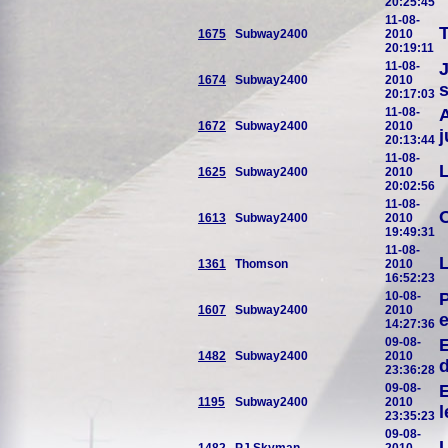
20:25:45
11-08-
T
1675
Subway2400
2010
20:19:11
11-08-
J
1674
Subway2400
2010
s
20:17:03
11-08-
A
1672
Subway2400
2010
20:13:44
11-08-
L
1625
Subway2400
2010
20:02:56
11-08-
O
1613
Subway2400
2010
19:49:31
11-08-
L
1361
Thomson
2010
16:52:23
10-08-
P
1607
Subway2400
2010
e
14:27:36
09-08-
E
1482
Subway2400
2010
d
23:36:28
09-08-
E
1195
Subway2400
2010
l
23:35:23
09-08-
L