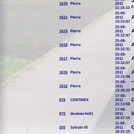
J
1630
Pierre
2011
r
11:18:33
25-08-
A
1621
Pierre
2011
15:33:07
25-08-
A
1619
Pierre
2011
15:32:47
25-08-
A
1618
Pierre
2011
15:32:31
25-08-
A
1617
Pierre
2011
15:32:07
25-08-
A
1616
Pierre
2011
15:31:46
25-08-
"
1632
Pierre
2011
e
15:30:25
17-08-
O
876
CENTiNEX
2011
21:13:58
17-08-
l
876
deudueche91
2011
18:47:10
11-08-
C
205
Sylvain 45
2011
16:21:15