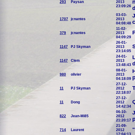
n
293
Paysan
2013
23:09:26
d
03-03-
J
1707
jcnantes
2013
c
04:08:48
11-02-
P
379
jcnantes
2013
04:09:29
26-01-
S
1147
PJ Skyman
2013
23:14:05
24-01-
L
1147
Clem
2013
d
13:48:43
08-01-
H
980
olivier
2013
p
04:18:09
27-12-
T
11
PJ Skyman
2012
22:18:07
27-12-
Q
11
Dong
2012
14:42:34
06-10-
J
822
Jean-Mi85
2012
p
21:20:17
21-09-
"
714
Laurent
2012
17:04:13