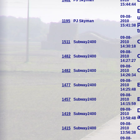
1482
PJ Skyman
2010
15:44:44
E
09-08-
u
1195
PJ Skyman
2010
p
15:41:38
09-08-
C
1511
Subway2400
2010
14:30:18
09-08-
C
1482
Subway2400
2010
14:27:27
09-08-
C
1482
Subway2400
2010
14:26:34
09-08-
1477
Subway2400
2010
14:25:48
09-08-
E
1457
Subway2400
2010
14:15:59
09-08-
D
1419
Subway2400
2010
a
13:58:48
09-08-
C
1415
Subway2400
2010
13:56:38
09-08-