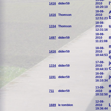
19-08-
l
1416
didier59
2010
10:20:10
18-08-
A
1416
Thomson
2010
b
12:51:23
18-08-
u
1334
Thomson
2010
12:31:16
18-08-
m
1497
didier59
2010
11:21:08
18-08-
p
1416
didier59
2010
10:44:53
q
17-08-
j
1334
didier59
2010
10:44:33
16-08-
j
1191
didier59
2010
16:10:34
e
13-08-
a
711
didier59
2010
10:32:50
r
12-08-
L
1689
le tomblon
2010
19:36:44