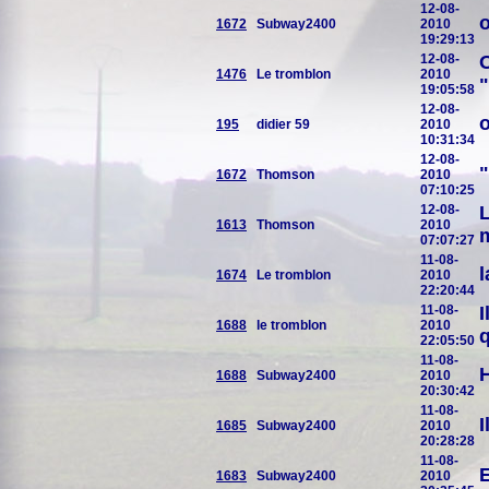
12-08-
1672
Subway2400
2010
19:29:13
12-08-
O
1476
Le tromblon
2010
"
19:05:58
12-08-
o
195
didier 59
2010
10:31:34
12-08-
"
1672
Thomson
2010
07:10:25
12-08-
L
1613
Thomson
2010
07:07:27
11-08-
l
1674
Le tromblon
2010
22:20:44
11-08-
I
1688
le tromblon
2010
q
22:05:50
11-08-
1688
Subway2400
2010
20:30:42
11-08-
I
1685
Subway2400
2010
20:28:28
11-08-
E
1683
Subway2400
2010