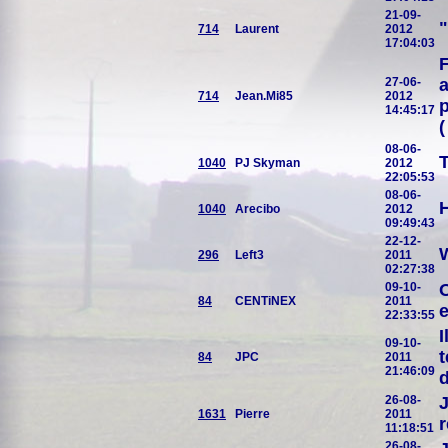
21-09-
"
714
Laurent
2012
17:04:03
F
27-06-
a
714
Jean.Mi85
2012
p
14:45:17
(
08-06-
T
1040
PJ Skyman
2012
22:05:53
08-06-
H
1040
Arecibo
2012
09:49:43
22-12-
W
296
Left3
2011
02:27:38
09-10-
O
84
CENTiNEX
2011
e
22:33:55
I
09-10-
t
84
JPC
2011
21:46:09
d
26-08-
J
1631
Pierre
2011
r
11:18:51
26-08-