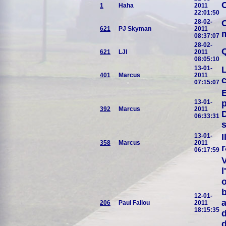
C
1
Haha
2011
22:01:50
28-02-
C
621
PJ Skyman
2011
m
08:37:07
28-02-
621
LJI
2011
08:05:10
13-01-
L
401
Marcus
2011
c
07:15:07
E
13-01-
392
Marcus
2011
D
06:33:31
s
13-01-
I
358
Marcus
2011
r
06:17:59
V
l
o
b
12-01-
a
206
Paul Fallou
2011
18:15:35
d
d