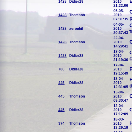
E
1428
Didier28
2010
21:22:06
05-05-
O
1428
Thomson
2010
p
07:31:35
04-05-
C
1428
aerophil
2010
20:37:43
22-04-
O
1428
Thomson
2010
14:29:41
17-04-
O
1428
Didier28
2010
c
21:19:30
17-04-
P
700
Didier28
2010
19:15:49
13-04-
445
Didier28
2010
d
12:31:05
13-04-
C
445
Thomson
2010
09:30:47
12-04-
C
445
Didier28
2010
17:12:09
18-03-
H
374
Thomson
2010
13:29:19