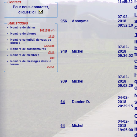
r
11:45:32
Contact
d
Pour nous contacter,
cliquez ici :
L
07-02-
s
956
Anonyme
2018
Statistiques
09:52:10
Nombre de visites
1021396 (*)
Nombre de photos
J
1715
Nombre cumulÃ© de vues de
m
photos
9206685
07-02-
b
Nombre de commentaires
948
Michel
2018
2811
t
Nombre de membres
09:36:02
409
c
Nombre de messages dans le
forum
b
25851
H
07-02-
q
939
Michel
2018
09:02:29
o
N
04-02-
s
64
Damien D.
2018
20:29:15
s
O
04-02-
i
64
Michel
2018
m
19:05:00
d