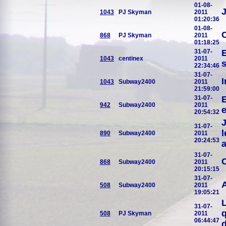
01-08-
J
1043
PJ Skyman
2011
01:20:36
01-08-
C
868
PJ Skyman
2011
01:18:25
31-07-
E
1043
centinex
2011
s
22:34:46
31-07-
I
1043
Subway2400
2011
21:59:00
31-07-
E
942
Subway2400
2011
e
20:54:32
J
31-07-
l
890
Subway2400
2011
20:24:53
a
31-07-
C
868
Subway2400
2011
20:15:15
31-07-
A
508
Subway2400
2011
19:05:21
L
31-07-
q
508
PJ Skyman
2011
06:44:47
d