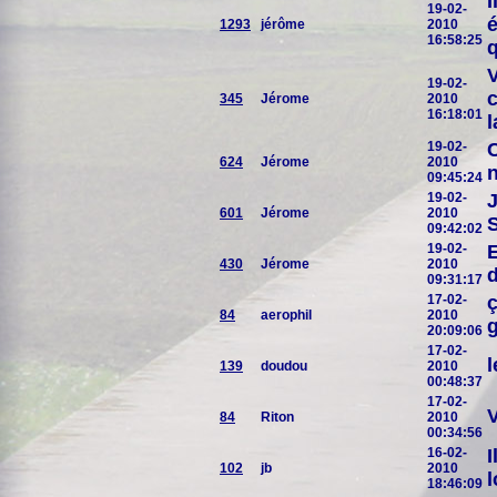
I
19-02-
é
1293
jérôme
2010
16:58:25
q
V
19-02-
c
345
Jérome
2010
16:18:01
l
19-02-
C
624
Jérome
2010
n
09:45:24
19-02-
J
601
Jérome
2010
S
09:42:02
19-02-
E
430
Jérome
2010
d
09:31:17
17-02-
ç
84
aerophil
2010
g
20:09:06
17-02-
l
139
doudou
2010
00:48:37
17-02-
V
84
Riton
2010
00:34:56
16-02-
I
102
jb
2010
l
18:46:09