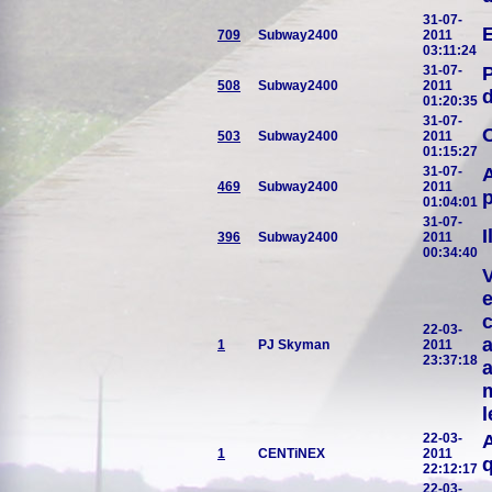
31-07-
E
709
Subway2400
2011
03:11:24
31-07-
P
508
Subway2400
2011
01:20:35
31-07-
503
Subway2400
2011
01:15:27
31-07-
A
469
Subway2400
2011
p
01:04:01
31-07-
I
396
Subway2400
2011
00:34:40
V
e
c
22-03-
a
1
PJ Skyman
2011
23:37:18
a
m
l
22-03-
A
1
CENTiNEX
2011
q
22:12:17
22-03-