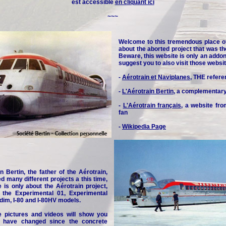
est accessible
en cliquant ici
~~~
Welcome to this tremendous place o
about the aborted project that was th
Beware, this website is only an addon 
suggest you to also visit those websit
-
Aérotrain et Naviplanes
, THE refere
-
L'Aérotrain Bertin
, a complementar
-
L'Aérotrain français
, a website fr
fan
-
Wikipedia Page
n Bertin, the father of the Aérotrain,
d many different projects a this time,
e is only about the Aérotrain project,
y the Experimental 01, Experimental
idim, I-80 and I-80HV models.
e pictures and videos will show you
 have changed since the concrete