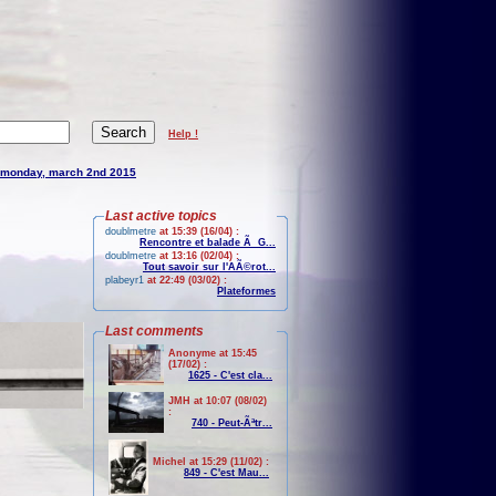
Help !
monday, march 2nd 2015
Last active topics
doublmetre
at 15:39 (16/04) :
Rencontre et balade Ã G...
doublmetre
at 13:16 (02/04) :
Tout savoir sur l'AÃ©rot...
plabeyr1
at 22:49 (03/02) :
Plateformes
Last comments
Anonyme at 15:45
(17/02) :
1625 - C'est cla...
JMH at 10:07 (08/02)
:
740 - Peut-Ãªtr...
Michel at 15:29 (11/02) :
849 - C'est Mau...