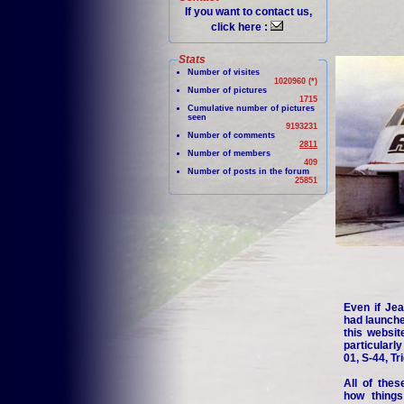
If you want to contact us,
click here :
Stats
Number of visites
1020960 (*)
Number of pictures
1715
Cumulative number of pictures
seen
9193231
Number of comments
2811
Number of members
409
Number of posts in the forum
25851
Even if Jea
had launche
this websit
particularl
01, S-44, Tr
All of thes
how things