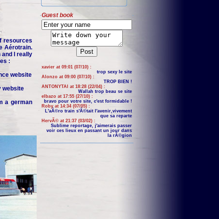
Guest book
f resources
e Aérotrain.
and I really
es :
xavier at 09:01 (07/10) :
trop sexy le site
nce website
Alonzo at 09:00 (07/10) :
TROP BIEN !
ANTONYTAI at 18:28 (22/04) :
y website
Wallah trop beau se site
elbazo at 17:55 (27/10) :
om a german
bravo pour votre site, c'est formidable !
Roby at 14:34 (07/05) :
L'aÃ©ro train s'Ã©tait l'avenir,vivement
que sa reparte
HervÃ© at 21:37 (03/02) :
Sublime reportage, j'aimerais passer
voir ces lieux en passant un jour dans
la rÃ©gion