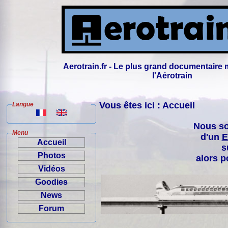
Aerotrain.fr - Le plus grand documentaire 
l'Aérotrain
Vous êtes ici : Accueil
Langue
Nous so
Menu
d'un
E
Accueil
s
Photos
alors p
Vidéos
Goodies
News
Forum