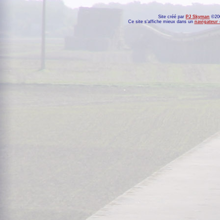
Site créé par
PJ Skyman
©200
Ce site s'affiche mieux dans un
navigateur