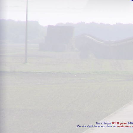
Site créé par
PJ Skyman
©200
Ce site s'affiche mieux dans un
navigateur