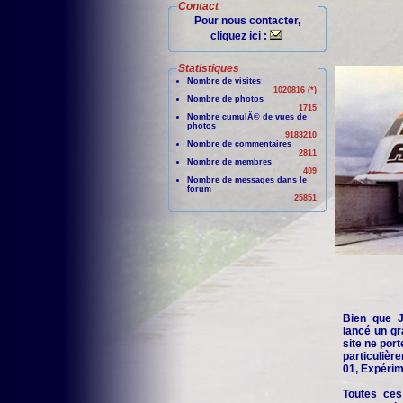
Contact
Pour nous contacter,
cliquez ici :
Statistiques
Nombre de visites
1020816 (*)
Nombre de photos
1715
Nombre cumulÃ© de vues de
photos
9183210
Nombre de commentaires
2811
Nombre de membres
409
Nombre de messages dans le
forum
25851
Bien que Je
lancé un gr
site ne port
particuliè
01, Expérime
Toutes ces