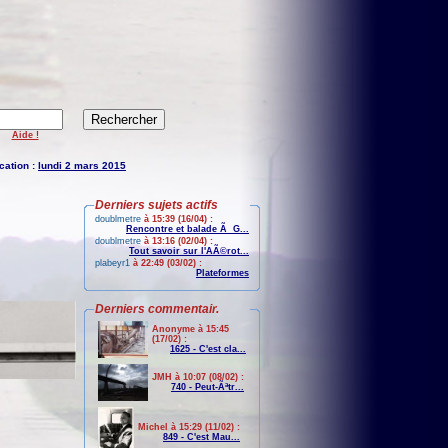
Aide !
cation :
lundi 2 mars 2015
Derniers sujets actifs
doublmetre
à 15:39 (16/04) :
Rencontre et balade Ã G...
doublmetre
à 13:16 (02/04) :
Tout savoir sur l'AÃ©rot...
plabeyr1
à 22:49 (03/02) :
Plateformes
Derniers commentair.
Anonyme à 15:45
(17/02) :
1625 - C'est cla...
JMH à 10:07 (08/02) :
740 - Peut-Ãªtr...
Michel à 15:29 (11/02) :
849 - C'est Mau...