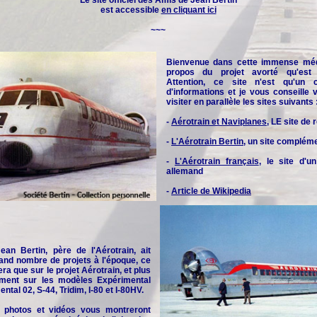
Le site officiel des
Amis de Jean Bertin
est accessible
en cliquant ici
~~~
Bienvenue dans cette immense méd
propos du projet avorté qu'est l
Attention, ce site n'est qu'un 
d'informations et je vous conseille
visiter en parallèle les sites suivants 
-
Aérotrain et Naviplanes
, LE site de
-
L'Aérotrain Bertin
, un site complém
-
L'Aérotrain français
, le site d'u
allemand
-
Article de Wikipedia
an Bertin, père de l'Aérotrain, ait
and nombre de projets à l'époque, ce
era que sur le projet Aérotrain, et plus
rement sur les modèles Expérimental
ntal 02, S-44, Tridim, I-80 et I-80HV.
 photos et vidéos vous montreront