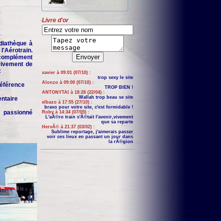
Livre d'or
iathèque à
'Aérotrain.
complément
 vivement de
:
xavier à 09:01 (07/10) :
trop sexy le site
Alonzo à 09:00 (07/10) :
 référence
TROP BIEN !
ANTONYTAI à 18:28 (22/04) :
Wallah trop beau se site
entaire
elbazo à 17:55 (27/10) :
bravo pour votre site, c'est formidable !
n passionné
Roby à 14:34 (07/05) :
L'aÃ©ro train s'Ã©tait l'avenir,vivement
que sa reparte
HervÃ© à 21:37 (03/02) :
Sublime reportage, j'aimerais passer
voir ces lieux en passant un jour dans
la rÃ©gion