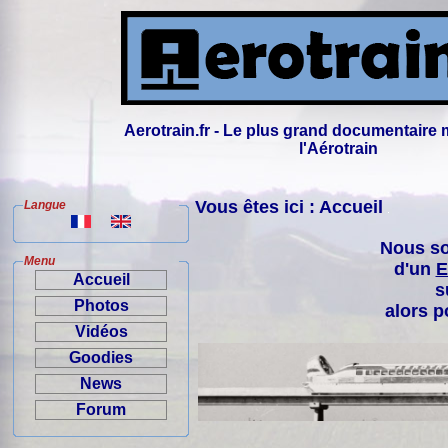
Aerotrain.fr - Le plus grand documentaire 
l'Aérotrain
Vous êtes ici : Accueil
Langue
Nous so
Menu
d'un
E
Accueil
s
Photos
alors p
Vidéos
Goodies
News
Forum