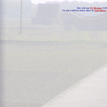
Site créé par
PJ Skyman
©200
Ce site s'affiche mieux dans un
navigateur