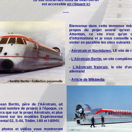
Le site officiel des
Amis de Jean Bertin
est accessible
en cliquant ici
~~~
Bienvenue dans cette immense méd
propos du projet avorté qu'est l
Attention, ce site n'est qu'un 
d'informations et je vous conseille
visiter en parallèle les sites suivants 
-
Aérotrain et Naviplanes
, LE site de
-
L'Aérotrain Bertin
, un site complém
-
L'Aérotrain français
, le site d'u
allemand
-
Article de Wikipedia
an Bertin, père de l'Aérotrain, ait
and nombre de projets à l'époque, ce
era que sur le projet Aérotrain, et plus
rement sur les modèles Expérimental
ntal 02, S-44, Tridim, I-80 et I-80HV.
 photos et vidéos vous montreront