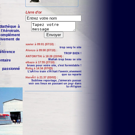
Livre d'or
iathèque à
'Aérotrain.
complément
 vivement de
:
xavier à 09:01 (07/10) :
trop sexy le site
Alonzo à 09:00 (07/10) :
 référence
TROP BIEN !
ANTONYTAI à 18:28 (22/04) :
Wallah trop beau se site
entaire
elbazo à 17:55 (27/10) :
bravo pour votre site, c'est formidable !
n passionné
Roby à 14:34 (07/05) :
L'aÃ©ro train s'Ã©tait l'avenir,vivement
que sa reparte
HervÃ© à 21:37 (03/02) :
Sublime reportage, j'aimerais passer
voir ces lieux en passant un jour dans
la rÃ©gion