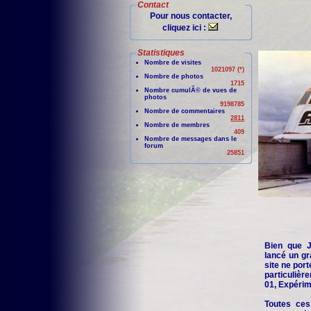
Contact
Pour nous contacter,
cliquez ici :
Statistiques
Nombre de visites
1021097 (*)
Nombre de photos
1715
Nombre cumulÃ© de vues de
photos
9198785
Nombre de commentaires
2811
Nombre de membres
409
Nombre de messages dans le
forum
25851
Bien que Je
lancé un gr
site ne port
particuliè
01, Expérime
Toutes ces