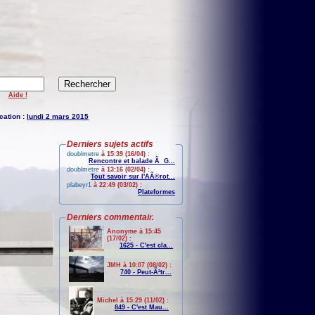
Aide !
cation :
lundi 2 mars 2015
Derniers sujets actifs
doublmetre
à 15:39 (16/04) :
Rencontre et balade Ã G...
doublmetre
à 13:16 (02/04) :
Tout savoir sur l'AÃ©rot...
plabeyr1
à 22:49 (03/02) :
Plateformes
Derniers commentair.
Anonyme à 15:45
(17/02) :
1625 - C'est cla...
JMH à 10:07 (08/02) :
740 - Peut-Ãªtr...
Michel à 15:29 (11/02) :
849 - C'est Mau...