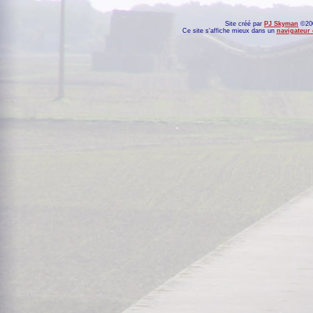
Site créé par
PJ Skyman
©200
Ce site s'affiche mieux dans un
navigateur