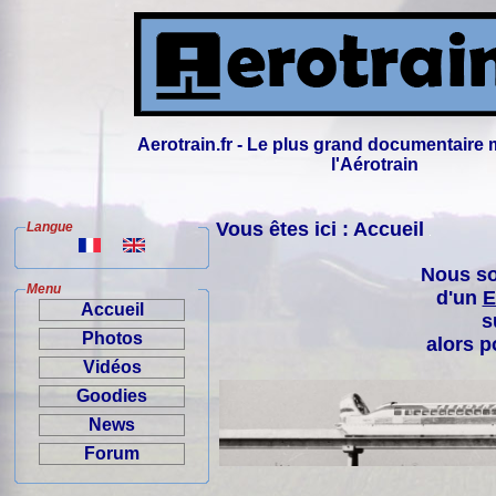
Aerotrain.fr - Le plus grand documentaire 
l'Aérotrain
Vous êtes ici : Accueil
Langue
Nous so
Menu
d'un
E
Accueil
s
Photos
alors p
Vidéos
Goodies
News
Forum