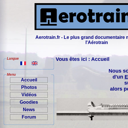
Aerotrain.fr - Le plus grand documentaire 
l'Aérotrain
Vous êtes ici : Accueil
Langue
Nous so
Menu
d'un
E
Accueil
s
Photos
alors p
Vidéos
Goodies
News
Forum