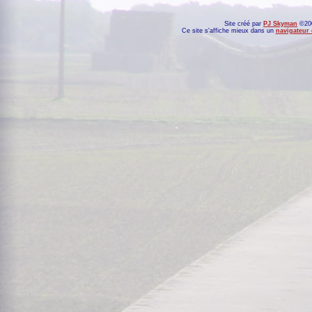
Site créé par
PJ Skyman
©200
Ce site s'affiche mieux dans un
navigateur