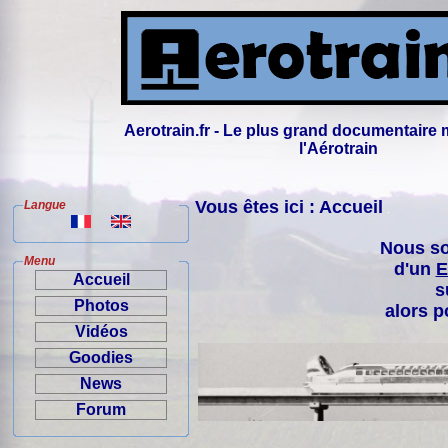
Aerotrain.fr - Le plus grand documentaire 
l'Aérotrain
Vous êtes ici : Accueil
Langue
Nous so
Menu
d'un
E
Accueil
s
Photos
alors p
Vidéos
Goodies
News
Forum