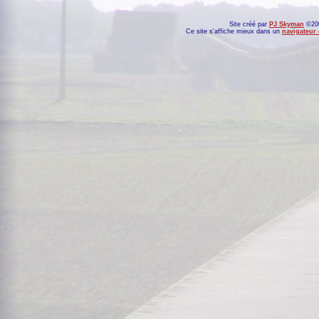
Site créé par
PJ Skyman
©200
Ce site s'affiche mieux dans un
navigateur