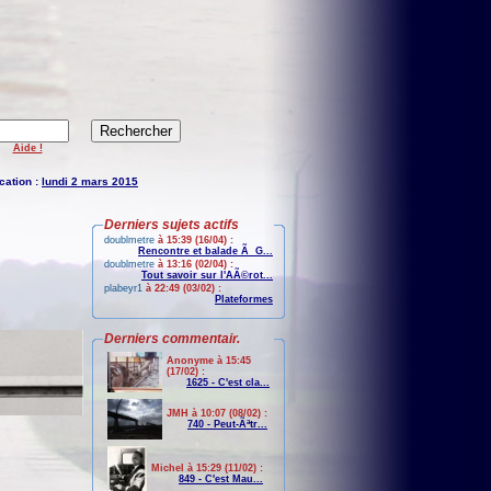
Aide !
cation :
lundi 2 mars 2015
Derniers sujets actifs
doublmetre
à 15:39 (16/04) :
Rencontre et balade Ã G...
doublmetre
à 13:16 (02/04) :
Tout savoir sur l'AÃ©rot...
plabeyr1
à 22:49 (03/02) :
Plateformes
Derniers commentair.
Anonyme à 15:45
(17/02) :
1625 - C'est cla...
JMH à 10:07 (08/02) :
740 - Peut-Ãªtr...
Michel à 15:29 (11/02) :
849 - C'est Mau...