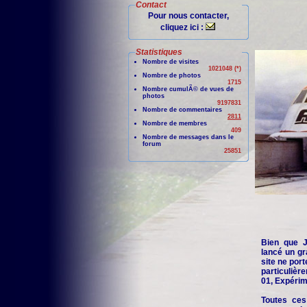
Contact
Pour nous contacter,
cliquez ici :
Statistiques
Nombre de visites
1021048 (*)
Nombre de photos
1715
Nombre cumulÃ© de vues de
photos
9197831
Nombre de commentaires
2811
Nombre de membres
409
Nombre de messages dans le
forum
25851
Bien que Je
lancé un gr
site ne port
particuliè
01, Expérime
Toutes ces