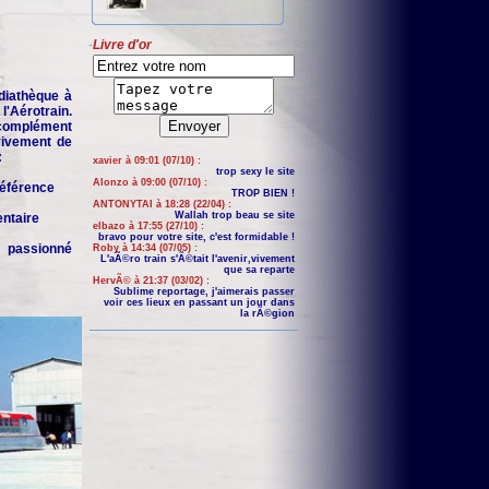
Livre d'or
iathèque à
'Aérotrain.
complément
 vivement de
:
xavier à 09:01 (07/10) :
trop sexy le site
Alonzo à 09:00 (07/10) :
 référence
TROP BIEN !
ANTONYTAI à 18:28 (22/04) :
Wallah trop beau se site
entaire
elbazo à 17:55 (27/10) :
bravo pour votre site, c'est formidable !
n passionné
Roby à 14:34 (07/05) :
L'aÃ©ro train s'Ã©tait l'avenir,vivement
que sa reparte
HervÃ© à 21:37 (03/02) :
Sublime reportage, j'aimerais passer
voir ces lieux en passant un jour dans
la rÃ©gion