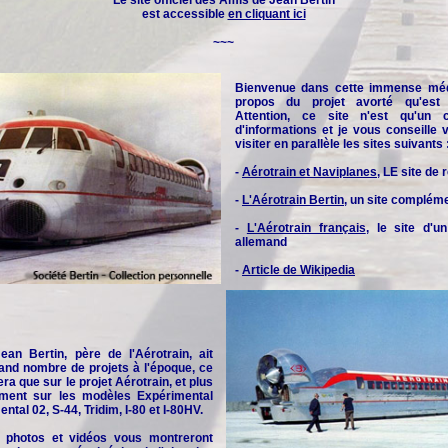
Le site officiel des
Amis de Jean Bertin
est accessible
en cliquant ici
~~~
Bienvenue dans cette immense méd
propos du projet avorté qu'est l
Attention, ce site n'est qu'un 
d'informations et je vous conseille
visiter en parallèle les sites suivants 
-
Aérotrain et Naviplanes
, LE site de
-
L'Aérotrain Bertin
, un site complém
-
L'Aérotrain français
, le site d'u
allemand
-
Article de Wikipedia
an Bertin, père de l'Aérotrain, ait
and nombre de projets à l'époque, ce
era que sur le projet Aérotrain, et plus
rement sur les modèles Expérimental
ntal 02, S-44, Tridim, I-80 et I-80HV.
 photos et vidéos vous montreront