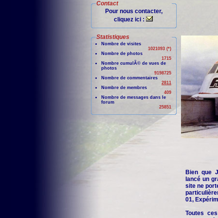
Contact
Pour nous contacter,
cliquez ici :
Statistiques
Nombre de visites
1021093 (*)
Nombre de photos
1715
Nombre cumulÃ© de vues de
photos
9198725
Nombre de commentaires
2811
Nombre de membres
409
Nombre de messages dans le
forum
25851
Bien que Je
lancé un gr
site ne port
particuliè
01, Expérime
Toutes ces