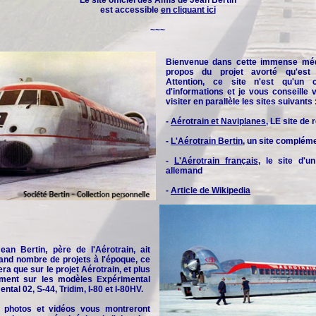
Le site officiel des
Amis de Jean Bertin
est accessible
en cliquant ici
~~~
Bienvenue dans cette immense méd
propos du projet avorté qu'est l
Attention, ce site n'est qu'un 
d'informations et je vous conseille
visiter en parallèle les sites suivants 
-
Aérotrain et Naviplanes
, LE site de
-
L'Aérotrain Bertin
, un site complém
-
L'Aérotrain français
, le site d'u
allemand
-
Article de Wikipedia
an Bertin, père de l'Aérotrain, ait
and nombre de projets à l'époque, ce
era que sur le projet Aérotrain, et plus
rement sur les modèles Expérimental
ntal 02, S-44, Tridim, I-80 et I-80HV.
 photos et vidéos vous montreront