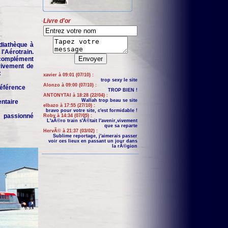
Livre d'or
iathèque à
'Aérotrain.
complément
 vivement de
:
xavier à 09:01 (07/10) :
trop sexy le site
Alonzo à 09:00 (07/10) :
 référence
TROP BIEN !
ANTONYTAI à 18:28 (22/04) :
Wallah trop beau se site
entaire
elbazo à 17:55 (27/10) :
bravo pour votre site, c'est formidable !
n passionné
Roby à 14:34 (07/05) :
L'aÃ©ro train s'Ã©tait l'avenir,vivement
que sa reparte
HervÃ© à 21:37 (03/02) :
Sublime reportage, j'aimerais passer
voir ces lieux en passant un jour dans
la rÃ©gion