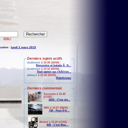
Aide !
cation :
lundi 2 mars 2015
Derniers sujets actifs
doublmetre
à 15:39 (16/04) :
Rencontre et balade Ã G...
doublmetre
à 13:16 (02/04) :
Tout savoir sur l'AÃ©rot...
plabeyr1
à 22:49 (03/02) :
Plateformes
Derniers commentair.
Anonyme à 15:45
(17/02) :
1625 - C'est cla...
JMH à 10:07 (08/02) :
740 - Peut-Ãªtr...
Michel à 15:29 (11/02) :
849 - C'est Mau...